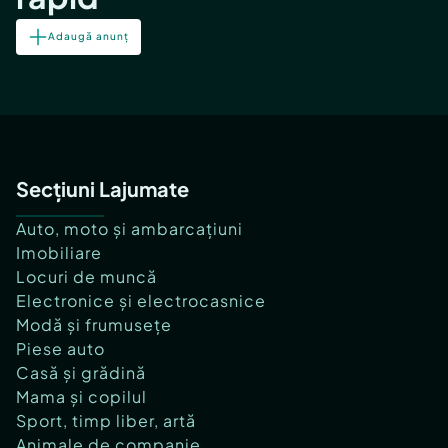
Adaugă anunț
Secțiuni Lajumate
Auto, moto și ambarcațiuni
Imobiliare
Locuri de muncă
Electronice și electrocasnice
Modă și frumusețe
Piese auto
Casă și grădină
Mama și copilul
Sport, timp liber, artă
Animale de companie