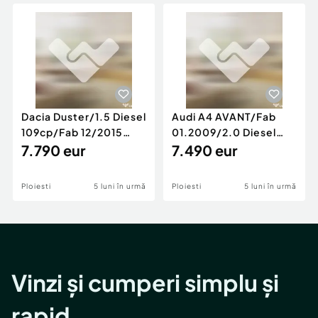
Locuri de munca
Utilaje agricole si industriale
Servicii
Piese auto si accesorii
Animale de companie
Dacia Duster
Afaceri și echipamente profesionale
Inchiriere Bunuri si Vehicule
Dacia Duster/1.5 Diesel
Audi A4 AVANT/Fab
109cp/Fab 12/2015
01.2009/2.0 Diesel
/Euro 5/GARANTIE 12
7.790 eur
140cp/Posibilitate
7.490 eur
LUNI
Rate/GARANTIE
Ploiesti
5 luni în urmă
Ploiesti
5 luni în urmă
Vinzi și cumperi simplu și
rapid