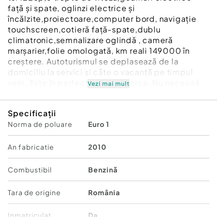
față și spate, oglinzi electrice și
încălzite,proiectoare,computer bord, navigație
touchscreen,cotieră față-spate,dublu
climatronic,semnalizare oglindă , cameră
marșarier,folie omologată, km reali 149000 în
creștere. Autoturismul se deplasează de la
domiciliu la servici și câte o vacanță pe timpul
verii. Este în perfectă stare tehnica. Nu necesită
Vezi mai mult
investiții.. Anvelope de iarna și vară. Preț 5000€
negociabil
Specificații
Norma de poluare
Euro 1
An fabricatie
2010
Combustibil
Benzină
Tara de origine
România
Inmatriculat
Da