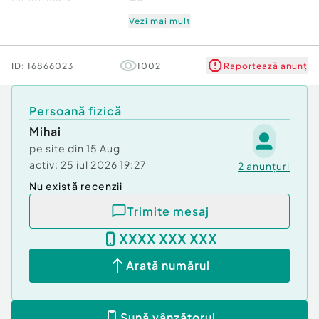
Vezi mai mult
Caroserie
Berlină
Transmisie
Față
ID:
16866023
1002
Raportează anunț
Volan
Dreapta
Persoană fizică
Mihai
Marca
Skoda
pe site din
15 Aug
Putere(CP)
activ:
25 iul 2026 19:27
122
2
anunțuri
Nu există recenzii
Cutie de viteze
Manuală
Trimite mesaj
Model
Octavia
XXXX XXX XXX
Arată numărul
Rulaj(km)
146000
Numar usi
5
Sună vânzătorul