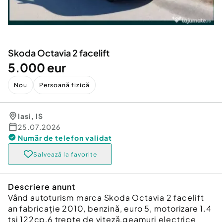
Locuri de munca
Utilaje agricole si industriale
Servicii
Piese auto si accesorii
Animale de companie
Dacia Duster
Afaceri și echipamente profesionale
Skoda Octavia 2 facelift
Inchiriere Bunuri si Vehicule
5.000 eur
Nou
Persoană fizică
Iasi
,
IS
25.07.2026
Număr de telefon
validat
Salvează la favorite
Descriere anunt
Vând autoturism marca Skoda Octavia 2 facelift
an fabricație 2010, benzină, euro 5, motorizare 1.4
tsi 122cp,6 trepte de viteză,geamuri electrice