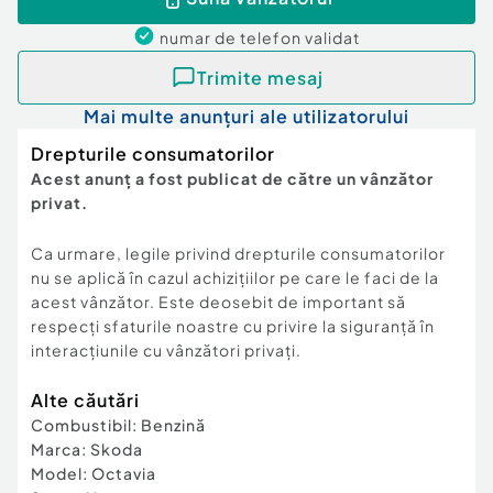
Capacitate motor
1400
numar de telefon
validat
(cm3)
Trimite mesaj
Stare
Nou
Mai multe anunțuri ale utilizatorului
Verifică km
Drepturile consumatorilor
Acest anunț a fost publicat de către un vânzător
privat.
Ca urmare, legile privind drepturile consumatorilor
nu se aplică în cazul achizițiilor pe care le faci de la
acest vânzător. Este deosebit de important să
respecți sfaturile noastre cu privire la siguranță în
interacțiunile cu vânzători privați.
Alte căutări
Combustibil
:
Benzină
Marca
:
Skoda
Model
:
Octavia