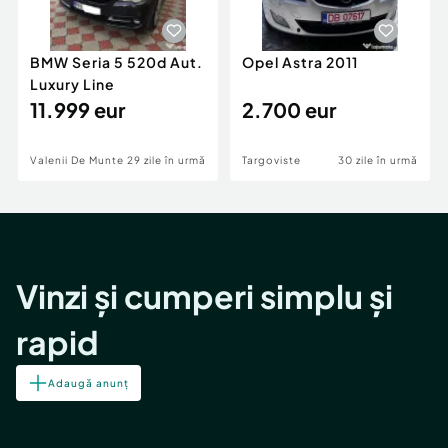
BMW Seria 5 520d Aut.
Opel Astra 2011
Luxury Line
11.999 eur
2.700 eur
Valenii De Munte
29 zile în urmă
Targoviste
30 zile în urmă
Vinzi și cumperi simplu și
rapid
Adaugă anunț