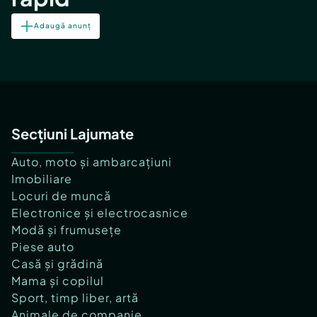
Adaugă anunț
Secțiuni Lajumate
Auto, moto și ambarcațiuni
Imobiliare
Locuri de muncă
Electronice și electrocasnice
Modă și frumusețe
Piese auto
Casă și grădină
Mama și copilul
Sport, timp liber, artă
Animale de companie