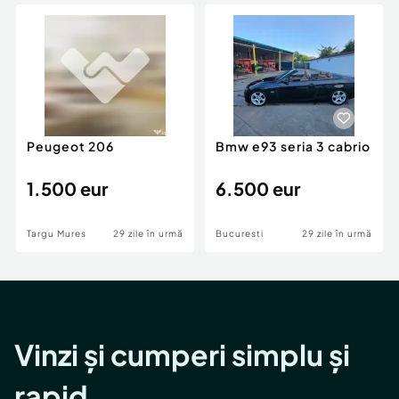
Locuri de munca
Utilaje agricole si industriale
Servicii
Piese auto si accesorii
Animale de companie
Dacia Duster
Afaceri și echipamente profesionale
Inchiriere Bunuri si Vehicule
Peugeot 206
Bmw e93 seria 3 cabrio
1.500 eur
6.500 eur
Targu Mures
29 zile în urmă
Bucuresti
29 zile în urmă
Vinzi și cumperi simplu și
rapid