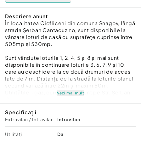
Descriere anunt
În localitatea Ciofliceni din comuna Snagov, lângă
strada Șerban Cantacuzino, sunt disponibile la
vânzare loturi de casă cu suprafețe cuprinse între
505mp și 530mp.
Sunt vândute loturile 1, 2, 4, 5 și 8 și mai sunt
disponibile în continuare loturile 3, 6, 7, 9 și 10,
care au deschidere la ce două drumuri de acces
late de 7 m. Distanța de la stradă la loturile planul
secund variază între 22m și maxim 50m.
Utilitățile - gaz, curent, apă - sunt pe Str. Șerban
Vezi mai mult
Cantacuzino.
Specificații
Pădurea Snagov este la 200m, deci liniștea și
Extravilan / Intravilan
Intravilan
aerul curat sunt asigurate. În imediata apropiere
se află Școala Internațională Class și Mănăstirea
Carmelitană, înconjurată de spații verzi foarte
Utilități
Da
bine îngrijite.