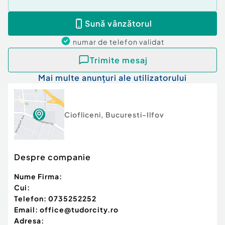
Lot 505mp X 50 euro + Tva = 30.500 euro
Sună vânzătorul
88mp cotă drum X 33 euro + Tva =3.500 euro
593mp sup. totală, preț total = 34.000 euro
numar de telefon
validat
Trimite mesaj
Pentru mai multe detalii, vă rog, să mă contactați!
Mai multe anunțuri ale utilizatorului
Proprietatea este reprezentată exclusiv de
TUDOR City.
Comisionul este 0% pentru cumpărător.
Ciofliceni
,
Bucuresti-Ilfov
Id intern: 12451
Comision cumpărător:
0%
Despre companie
Nume Firma:
Cui:
Telefon:
0735252252
Email:
office@tudorcity.ro
Adresa: