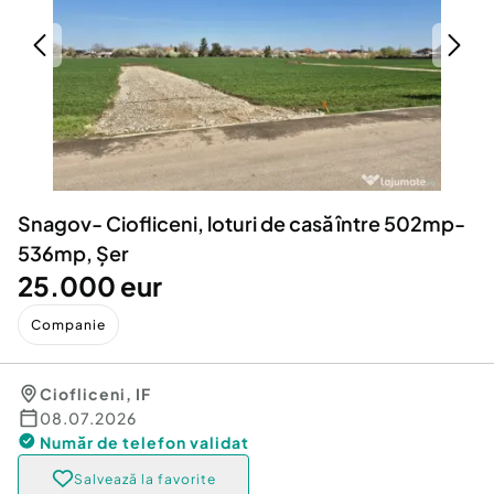
Locuri de munca
Utilaje agricole si industriale
Servicii
Piese auto si accesorii
Animale de companie
Dacia Duster
Afaceri și echipamente profesionale
Inchiriere Bunuri si Vehicule
Snagov- Ciofliceni, loturi de casă între 502mp-
536mp, Șer
25.000 eur
Companie
Ciofliceni
,
IF
08.07.2026
Număr de telefon
validat
Salvează la favorite