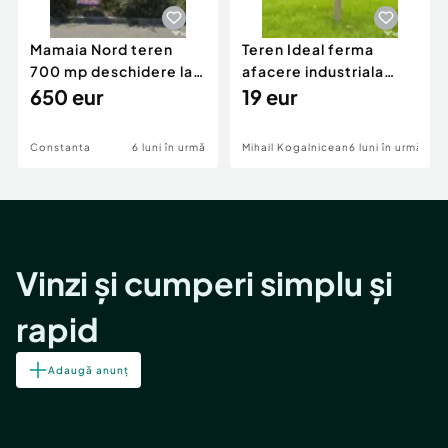
Mamaia Nord teren
Teren Ideal ferma
700 mp deschidere la
afacere industriala
D24 si D25
650 eur
deschidere 71 ml la
19 eur
DN2A
Constanta
6 luni în urmă
Mihail Kogalniceanu
6 luni în urmă
Vinzi și cumperi simplu și
rapid
Adaugă anunț