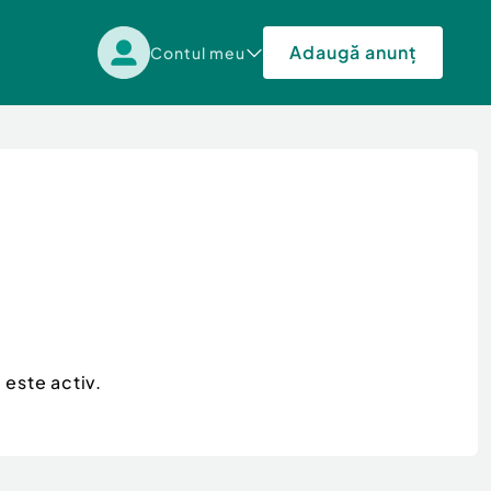
Adaugă anunț
Contul meu
 este activ.