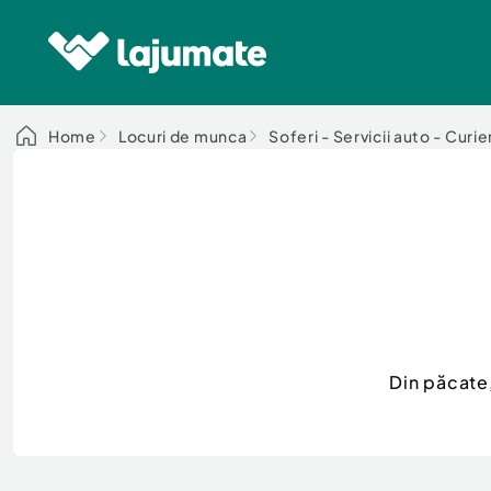
Home
Locuri de munca
Soferi - Servicii auto - Curie
Din păcate