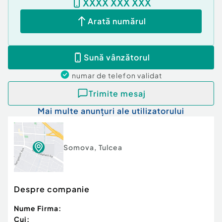
XXXX XXX XXX
Arată numărul
Sună vânzătorul
numar de telefon
validat
Trimite mesaj
Mai multe anunțuri ale utilizatorului
Somova
,
Tulcea
Despre companie
Nume Firma:
Cui: