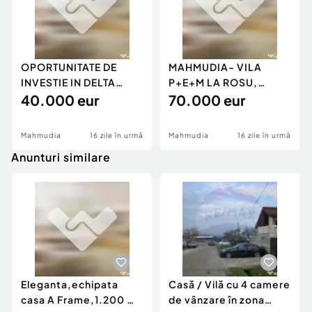
OPORTUNITATE DE
MAHMUDIA- VILA
INVESTIE IN DELTA
P+E+M LA ROSU,
DUNARII-TEREN
40.000 eur
TEREN 1250 MP
70.000 eur
INTRAVILAN
Mahmudia
16 zile în urmă
Mahmudia
16 zile în urmă
Anunturi similare
Eleganta,echipata
Casă / Vilă cu 4 camere
casa A Frame,1.200 mp
de vânzare în zona