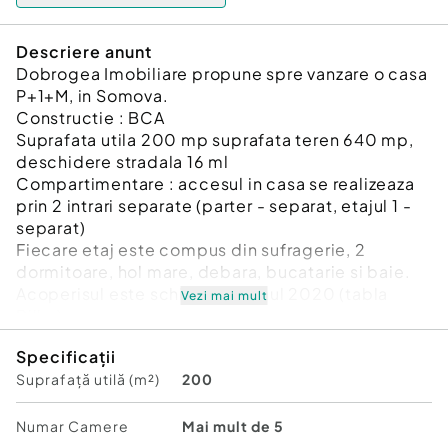
Descriere anunt
Dobrogea Imobiliare propune spre vanzare o casa
P+1+M, in Somova.
Constructie : BCA
Suprafata utila 200 mp suprafata teren 640 mp,
deschidere stradala 16 ml
Compartimentare : accesul in casa se realizeaza
prin 2 intrari separate (parter - separat, etajul 1 -
separat)
Fiecare etaj este compus din sufragerie, 2
dormitoare, hol mare, debara, bucatarie si baie.
Acoperisul este schimbat in anul 2020 (tabla
Vezi mai mult
Bilka)
Izolatie -polistiren 10 cm EPS 80, decorativa
Specificații
aplicata in 2020.
Suprafață utilă (m²)
200
Incalzirea se realizeaza prin intermediul centralei
pe peleti
Magazie pentru depozitare si peleti/lemne.
Numar Camere
Mai mult de 5
Se ofera spre vanzare mobilata si utilata.