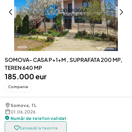
Locuri de munca
Utilaje agricole si industriale
Servicii
Piese auto si accesorii
Animale de companie
Dacia Duster
Afaceri și echipamente profesionale
Inchiriere Bunuri si Vehicule
SOMOVA- CASA P+1+M , SUPRAFATA 200 MP,
TEREN 640 MP
185.000 eur
Companie
Somova
,
TL
01.06.2026
Număr de telefon
validat
Salvează la favorite