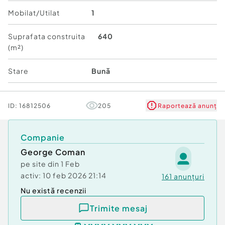
Va așteptam la vizionare! Ne puteți vizita la sediul
Mobilat/Utilat
1
nostru situat pe str. Pacii, nr. 6 (la parterul hotelului
Select) pentru consultanta gratuita
Suprafata construita
640
Pentru mai multe oferte vizitați site-ul
(m²)
www.Dobrogea-Imobiliare.ro sau pagina
https://www.facebook.com/agentia.dobrogea.9.
Stare
Bună
Id intern: P2452
ID:
16812506
205
Raportează anunț
Număr Băi:
2
Comision cumpărător:
2%
Curent
Companie
Apă
George Coman
Canalizare
pe site din
1 Feb
Climă
activ:
10 feb 2026 21:14
161
anunțuri
Nu există recenzii
Trimite mesaj