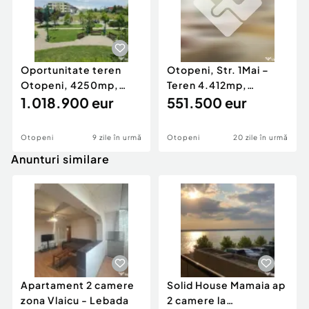
Oportunitate teren
Otopeni, Str. 1Mai –
Otopeni, 4250mp,
Teren 4.412mp,
dubla deschidere,
1.018.900 eur
Deschidere 23,21m |
551.500 eur
langa
Co
Otopeni
9 zile în urmă
Otopeni
20 zile în urmă
Anunturi similare
Apartament 2 camere
Solid House Mamaia ap
zona Vlaicu - Lebada
2 camere la