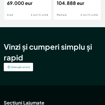
69.000 eur
cheie,langa Mega
104.888 eur
Image
Arad
6 luni în urmă
Mamaia
6 luni în urmă
Vinzi și cumperi simplu și
rapid
Adaugă anunț
Secțiuni Lajumate