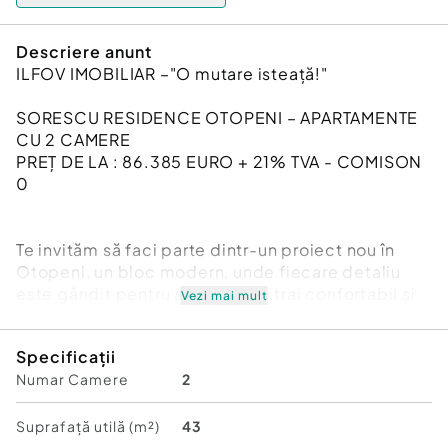
Descriere anunt
ILFOV IMOBILIAR –"O mutare isteață!"
SORESCU RESIDENCE OTOPENI – APARTAMENTE
CU 2 CAMERE
PREȚ DE LA : 86.385 EURO + 21% TVA - COMISON
0
Te invităm să faci parte dintr-un proiect nou în
Otopeni, un bloc modern, unde fiecare detaliu
este gândit pentru a-ți oferi un trai confortabil și
Vezi mai mult
plăcut. Alege să locuiești într-un loc ce promite
să fie un punct de referință în zonă, combinând
Specificații
stilul cu funcționalitatea.
Numar Camere
2
Amplasare foarte buna pe str. Marin Sorescu la 2
min de Parcul 1Mai din Otopeni si 10 min de
Suprafață utilă (m²)
43
viitoarea gura de metrou Bruxelles in proximitatea