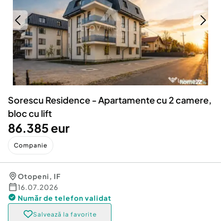
Locuri de munca
Utilaje agricole si industriale
Servicii
Piese auto si accesorii
Animale de companie
Dacia Duster
Afaceri și echipamente profesionale
Inchiriere Bunuri si Vehicule
Sorescu Residence - Apartamente cu 2 camere,
bloc cu lift
86.385 eur
Companie
Otopeni
,
IF
16.07.2026
Număr de telefon
validat
Salvează la favorite