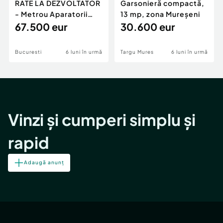
RATE LA DEZVOLTATOR
Garsonieră compactă,
- Metrou Aparatorii
13 mp, zona Mureșeni
Patriei -
67.500 eur
30.600 eur
Bucuresti
6 luni în urmă
Targu Mures
6 luni în urmă
Vinzi și cumperi simplu și
rapid
Adaugă anunț