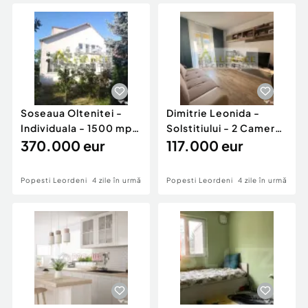
Locuri de munca
Utilaje agricole si industriale
Servicii
Piese auto si accesorii
Animale de companie
Dacia Duster
Afaceri și echipamente profesionale
Inchiriere Bunuri si Vehicule
Soseaua Oltenitei -
Dimitrie Leonida -
Individuala - 1500 mp
Solstitiului - 2 Camere
Teren - 300 mp ...
370.000 eur
- Mobilat si U...
117.000 eur
Popesti Leordeni
4 zile în urmă
Popesti Leordeni
4 zile în urmă