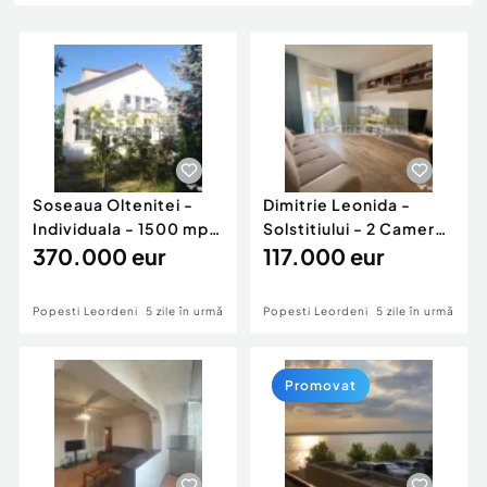
Locuri de munca
Utilaje agricole si industriale
Servicii
Piese auto si accesorii
Animale de companie
Dacia Duster
Afaceri și echipamente profesionale
Inchiriere Bunuri si Vehicule
Soseaua Oltenitei -
Dimitrie Leonida -
Individuala - 1500 mp
Solstitiului - 2 Camere
Teren - 300 mp ...
370.000 eur
- Mobilat si U...
117.000 eur
Popesti Leordeni
5 zile în urmă
Popesti Leordeni
5 zile în urmă
Promovat