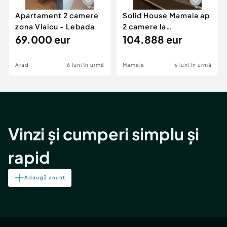
Apartament 2 camere
Solid House Mamaia ap
zona Vlaicu - Lebada
2 camere la
69.000 eur
cheie,langa Mega
104.888 eur
Image
Arad
6 luni în urmă
Mamaia
6 luni în urmă
Vinzi și cumperi simplu și
rapid
Adaugă anunț