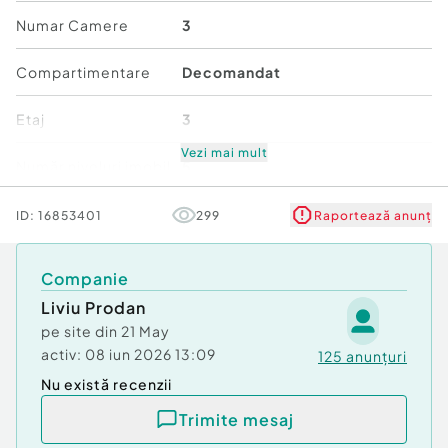
Numar Camere
3
Compartimentare
Decomandat
Etaj
3
Vezi mai mult
Număr niveluri imobil
5
Stare
Bună
ID:
16853401
299
Raportează anunț
Comfort
1
Companie
Liviu Prodan
pe site din
21 May
activ:
08 iun 2026 13:09
125
anunțuri
Nu există recenzii
Trimite mesaj