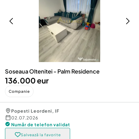
Locuri de munca
Utilaje agricole si industriale
Servicii
Piese auto si accesorii
Animale de companie
Dacia Duster
Afaceri și echipamente profesionale
Inchiriere Bunuri si Vehicule
Soseaua Oltenitei - Palm Residence
136.000 eur
Companie
Popesti Leordeni
,
IF
02.07.2026
Număr de telefon
validat
Salvează la favorite