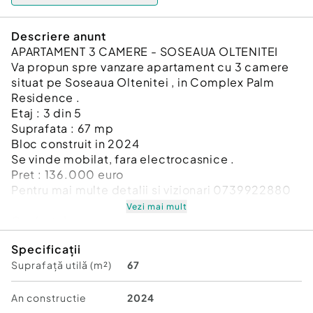
Descriere anunt
APARTAMENT 3 CAMERE - SOSEAUA OLTENITEI
Va propun spre vanzare apartament cu 3 camere
situat pe Soseaua Oltenitei , in Complex Palm
Residence .
Etaj : 3 din 5
Suprafata : 67 mp
Bloc construit in 2024
Se vinde mobilat, fara electrocasnice .
Pret : 136.000 euro
Pentru mai multe detalii si vizionari 0739922880
Vezi mai mult
Confort:
1
Tip imobil:
Bloc de apartamente
Specificații
Număr Băi:
2
Suprafață utilă (m²)
67
Posibilitate parcare: Da
Nr. locuri parcare:
1
An constructie
2024