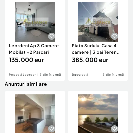
Leordeni Ap 3 Camere
Piata Sudului Casa 4
Mobilat +2 Parcari
camere | 3 bai Teren
135.000 eur
160 mp
385.000 eur
Popesti Leordeni
3 zile în urmă
Bucuresti
3 zile în urmă
Anunturi similare