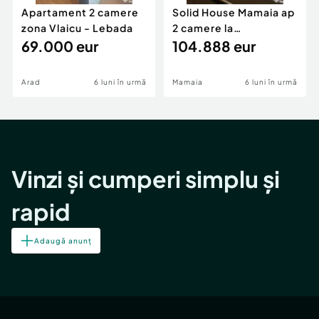
Apartament 2 camere
Solid House Mamaia ap
zona Vlaicu - Lebada
2 camere la
69.000 eur
cheie,langa Mega
104.888 eur
Image
Arad
6 luni în urmă
Mamaia
6 luni în urmă
Vinzi și cumperi simplu și
rapid
Adaugă anunț