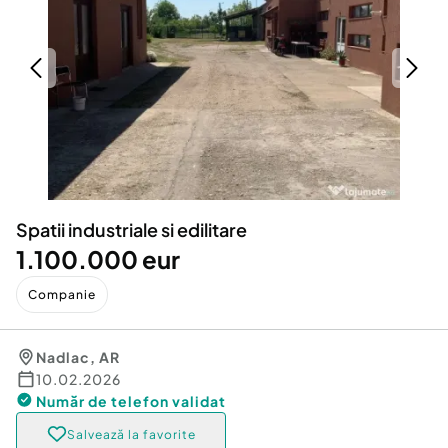
Locuri de munca
Utilaje agricole si industriale
Servicii
Piese auto si accesorii
Animale de companie
Dacia Duster
Afaceri și echipamente profesionale
Inchiriere Bunuri si Vehicule
Spatii industriale si edilitare
1.100.000 eur
Companie
Nadlac
,
AR
10.02.2026
Număr de telefon
validat
Salvează la favorite