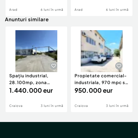
Arad
6 luni în urmă
Arad
6 luni în urmă
Anunturi similare
Spațiu industrial,
Propietate comercial-
28.100mp, zona
industriala, 970 mpc si
Bucovăț
1.440.000 eur
3150 mp teren c
950.000 eur
Craiova
3 luni în urmă
Craiova
3 luni în urmă