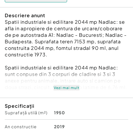
Descriere anunt
Spatii industriale si edilitare 2044 mp Nadlac: se
afla in apropiere de centura de urcare/coborare
de pe autostrada A1: Nadlac - Bucuresti; Nadlac -
Budapesta. Suprafata teren 7153 mp, suprafata
construita 2044 mp, forntul stradal 90 ml, anul
constructie 1973.
Spatii industriale si edilitare 2044 mp Nadlac:
sunt conpuse din 3 corpuri de cladire si 3 si 3
anexe pentru animale, intrare auto si camion pe
doua strazi, circuit, poarta are o latime de 6,76 ml.
Vezi mai mult
Corpul 1 P + M, este compus din doua hale care
comunica intre ele printr-o usa inalta de 2,5 m si
Specificații
una pietonala, inaltimea la mijloc 5 m, la coame
Suprafață utilă (m²)
1950
3,5 m, 3 grupuri sociale cu dusuri si vestiar,
bucatarie spatioasa in suprafata de 38 mp, hol,
sala de mese /birouri, cabina cu panouri electrice,
An constructie
2019
la etaj sunt doua apartamente cu cate doua