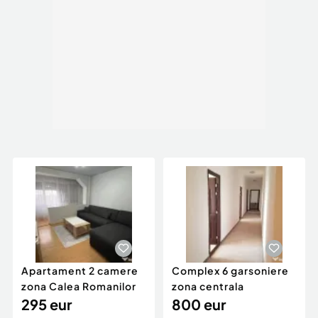
Front stradal: 90 m
Posibilitate parcare: Da
Nr. locuri parcare:
10-20
Tip imobil:
Producţie/Servicii
Apartament 2 camere
Complex 6 garsoniere
zona Calea Romanilor
zona centrala
295 eur
800 eur