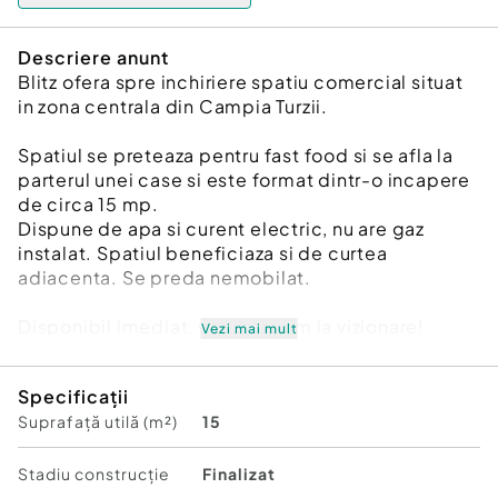
Descriere anunt
Blitz ofera spre inchiriere spatiu comercial situat
in zona centrala din Campia Turzii.
Spatiul se preteaza pentru fast food si se afla la
parterul unei case si este format dintr-o incapere
de circa 15 mp.
Dispune de apa si curent electric, nu are gaz
instalat. Spatiul beneficiaza si de curtea
adiacenta. Se preda nemobilat.
Disponibil imediat, va asteptam la vizionare!
Vezi mai mult
Cod ofertă / ID BLITZ: P171097
Id intern: P171097
Specificații
Suprafață utilă (m²)
15
Stadiu construcţie:
Finalizat
Tip imobil:
Casă/Vilă
Stadiu construcţie
Finalizat