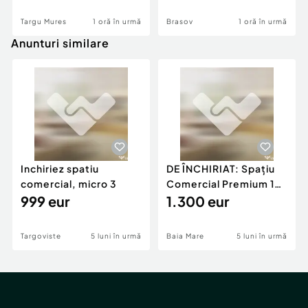
Targu Mures
1 oră în urmă
Brasov
1 oră în urmă
Anunturi similare
Inchiriez spatiu
DE ÎNCHIRIAT: Spațiu
comercial, micro 3
Comercial Premium 146
999 eur
mp – Vizibili
1.300 eur
Targoviste
5 luni în urmă
Baia Mare
5 luni în urmă