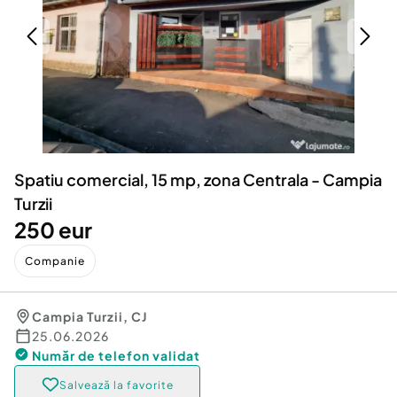
Locuri de munca
Utilaje agricole si industriale
Servicii
Piese auto si accesorii
Animale de companie
Dacia Duster
Afaceri și echipamente profesionale
Inchiriere Bunuri si Vehicule
Spatiu comercial, 15 mp, zona Centrala - Campia
Turzii
250 eur
Companie
Campia Turzii
,
CJ
25.06.2026
Număr de telefon
validat
Salvează la favorite