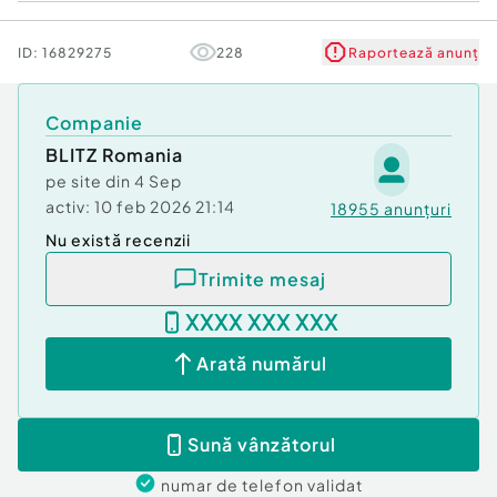
ID:
16829275
228
Raportează anunț
Companie
BLITZ Romania
pe site din
4 Sep
activ:
10 feb 2026 21:14
18955
anunțuri
Nu există recenzii
Trimite mesaj
XXXX XXX XXX
Arată numărul
Sună vânzătorul
numar de telefon
validat