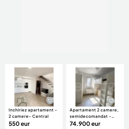
Inchiriez apartament -
Apartament 2 camere,
2 camere- Central
semidecomandat -
550 eur
Florilor
74.900 eur