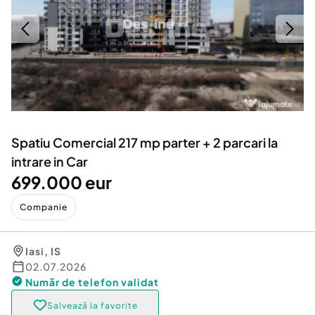
Locuri de munca
Utilaje agricole si industriale
Servicii
Piese auto si accesorii
Animale de companie
Dacia Duster
Afaceri și echipamente profesionale
Inchiriere Bunuri si Vehicule
Spatiu Comercial 217 mp parter + 2 parcari la
intrare in Car
699.000 eur
Companie
Iasi
,
IS
02.07.2026
Număr de telefon
validat
Salvează la favorite