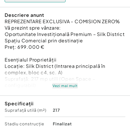
Descriere anunt
REPREZENTARE EXCLUSIVA - COMISION ZERO%
Vă prezint spre vânzare:
Oportunitate Investițională Premium – Silk District
Spațiu Comercial prin destinație
Preț: 699.000 €
Esențialul Proprietății
Locație: Silk District (Intrarea principală în
complex, bloc c4, sc. A)
Suprafață: 217 mp utili (Open Space –
configurabil)
Vezi mai mult
Status: Finalizat în 2023 | Parter (Bloc P+10)
Parcare: 2 locuri de parcare acoperite incluse
Specificații
Suprafață utilă (m²)
217
Avantaje Strategice
Vizibilitate Maximă: Poziționare excelentă la
intrarea în cel mai apreciat cartier rezidențial
Stadiu construcţie
Finalizat
modern.