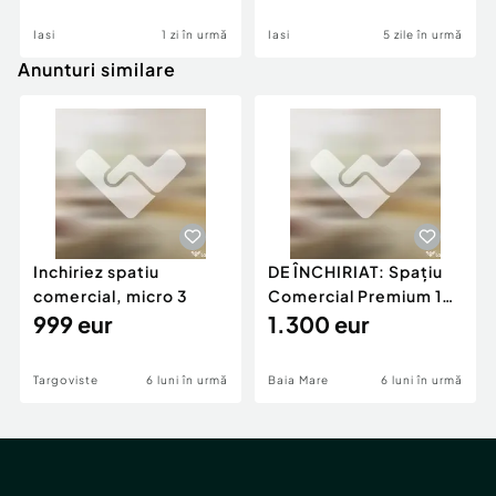
Iasi
1 zi în urmă
Iasi
5 zile în urmă
Anunturi similare
Inchiriez spatiu
DE ÎNCHIRIAT: Spațiu
comercial, micro 3
Comercial Premium 146
999 eur
mp – Vizibili
1.300 eur
Targoviste
6 luni în urmă
Baia Mare
6 luni în urmă