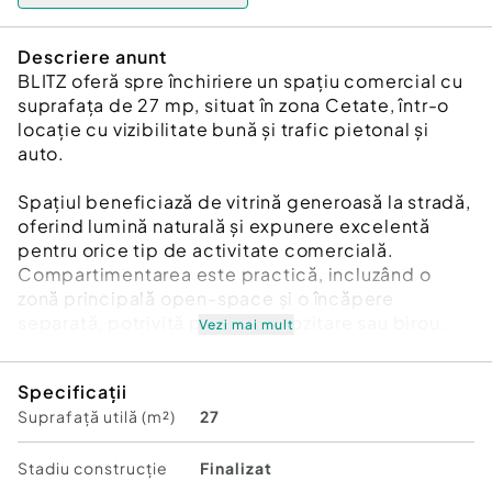
Descriere anunt
BLITZ oferă spre închiriere un spațiu comercial cu
suprafața de 27 mp, situat în zona Cetate, într-o
locație cu vizibilitate bună și trafic pietonal și
auto.
Spațiul beneficiază de vitrină generoasă la stradă,
oferind lumină naturală și expunere excelentă
pentru orice tip de activitate comercială.
Compartimentarea este practică, incluzând o
zonă principală open-space și o încăpere
separată, potrivită pentru depozitare sau birou.
Vezi mai mult
Dispune de grup sanitar propriu și acces direct
Specificații
din stradă, fiind ideal pentru activități precum
Suprafață utilă (m²)
27
retail, servicii, birou sau showroom.
Se predă liber și este disponibil imediat pentru
Stadiu construcţie
Finalizat
închiriere.