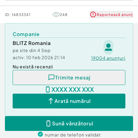
Avantaje:
ID:
16833341
248
Raportează anunț
* Vitrină mare la stradă (vizibilitate excelentă)
* Zonă bună – Cetate
Companie
* Compartimentare practică (open-space +
BLITZ Romania
cameră separată)
pe site din
4 Sep
* Grup sanitar propriu
activ:
10 feb 2026 21:14
19004
anunțuri
* Acces direct din stradă
Nu există recenzii
Pentru mai multe detalii sau programarea unei
Trimite mesaj
vizionări, te așteptăm la contact.
Cod ofertă / ID BLITZ: P171684
XXXX XXX XXX
Id intern: P171684
Arată numărul
Stadiu construcţie:
Finalizat
Tip imobil:
Bloc de apartamente
Sună vânzătorul
numar de telefon
validat