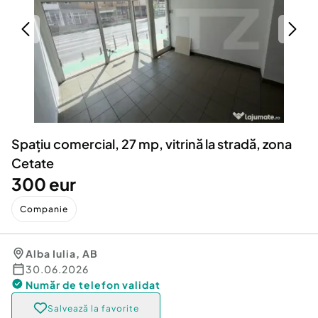
Locuri de munca
Utilaje agricole si industriale
Servicii
Piese auto si accesorii
Animale de companie
Dacia Duster
Afaceri și echipamente profesionale
Inchiriere Bunuri si Vehicule
Spațiu comercial, 27 mp, vitrină la stradă, zona
Cetate
300 eur
Companie
Alba Iulia
,
AB
30.06.2026
Număr de telefon
validat
Salvează la favorite