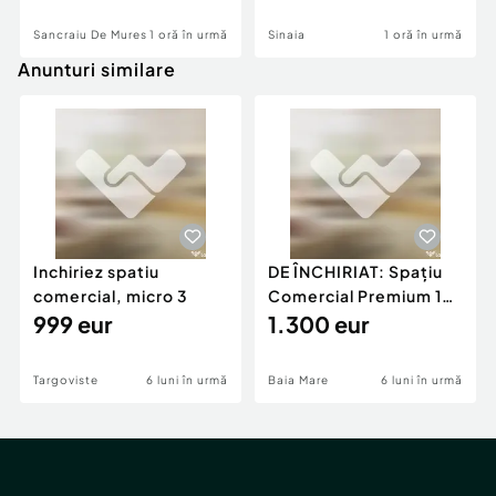
Sancraiu De Mures
1 oră în urmă
Sinaia
1 oră în urmă
Anunturi similare
Inchiriez spatiu
DE ÎNCHIRIAT: Spațiu
comercial, micro 3
Comercial Premium 146
999 eur
mp – Vizibili
1.300 eur
Targoviste
6 luni în urmă
Baia Mare
6 luni în urmă