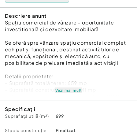
Descriere anunt
Spațiu comercial de vânzare – oportunitate
investițională și dezvoltare imobiliară
Se oferă spre vânzare spațiu comercial complet
echipat și funcțional, destinat activităților de
mecanică, vopsitorie și electrică auto, cu
posibilitate de preluare imediată a activității.
Detalii proprietate:
– Suprafață totală teren: 659 mp
– Suprafață construită la sol: 541 mp
Vezi mai mult
– Construcție tip hală metalică (beton + BCA), în
stare bună
Specificații
– Construcția este demolabilă, oferind
Suprafață utilă (m²)
699
flexibilitate pentru noi dezvoltări
Potențial investițional:
Stadiu construcţie
Finalizat
– Spațiul poate genera venituri din închiriere de