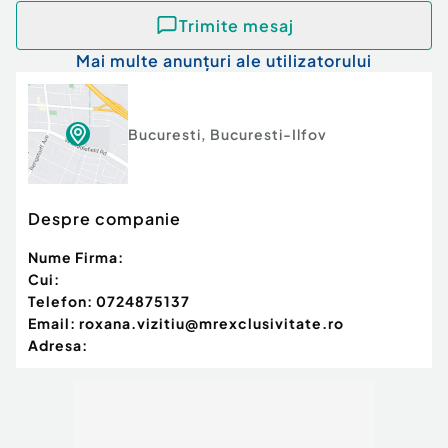
Trimite mesaj
Pentru detalii suplimentare și programarea unei
vizionări, vă stăm la dispoziție.
Mai multe anunțuri ale utilizatorului
Id intern: P8479
An finalizare construcție: 1996
Bucuresti
,
Bucuresti-Ilfov
Stadiu construcţie:
Finalizat
Comision cumpărător:
0%
Tip imobil:
Centru comercial
Despre companie
Nume Firma:
Cui:
Telefon:
0724875137
Email:
roxana.vizitiu@mrexclusivitate.ro
Adresa: