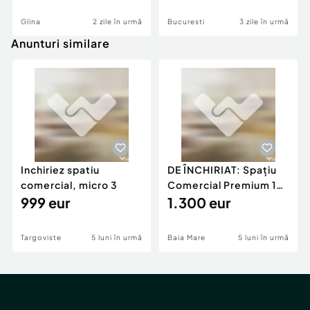
Glina
2 zile în urmă
Bucuresti
3 zile în urmă
Anunturi similare
Inchiriez spatiu
DE ÎNCHIRIAT: Spațiu
comercial, micro 3
Comercial Premium 146
999 eur
mp – Vizibili
1.300 eur
Targoviste
5 luni în urmă
Baia Mare
5 luni în urmă