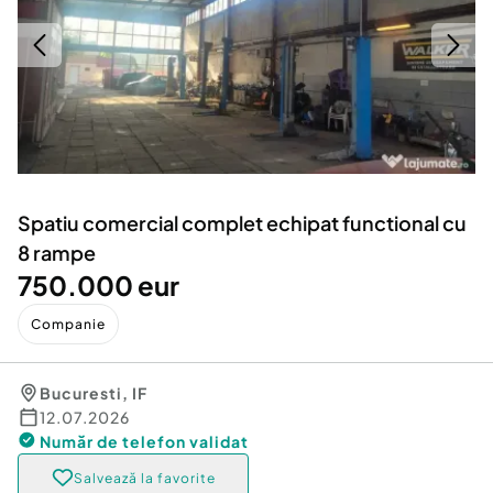
Locuri de munca
Utilaje agricole si industriale
Servicii
Piese auto si accesorii
Animale de companie
Dacia Duster
Afaceri și echipamente profesionale
Inchiriere Bunuri si Vehicule
Spatiu comercial complet echipat functional cu
8 rampe
750.000 eur
Companie
Bucuresti
,
IF
12.07.2026
Număr de telefon
validat
Salvează la favorite