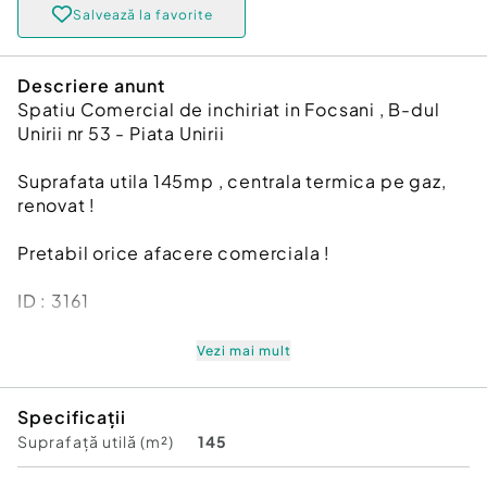
Salvează la favorite
Descriere anunt
Spatiu Comercial de inchiriat in Focsani , B-dul
Unirii nr 53 - Piata Unirii
Suprafata utila 145mp , centrala termica pe gaz,
renovat !
Pretabil orice afacere comerciala !
ID : 3161
Vezi mai mult
Suprafaţă totală: 150 m²
Specificații
An finalizare construcție: 1977
Suprafață utilă (m²)
145
Vitrină: 10 m
Stadiu construcţie:
Finalizat