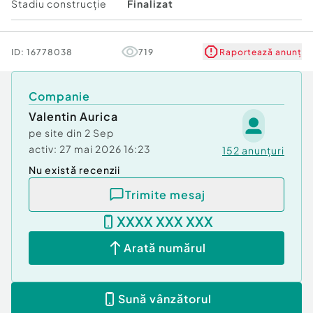
Înălţime spaţiu: 3 m
Stadiu construcţie
Finalizat
Număr încăperi: 1
Număr Grupuri Sanitare: 1
Tip imobil:
Centru comercial
ID:
16778038
719
Raportează anunț
Companie
Valentin Aurica
pe site din
2 Sep
activ:
27 mai 2026 16:23
152
anunțuri
Nu există recenzii
Trimite mesaj
XXXX XXX XXX
Arată numărul
Sună vânzătorul