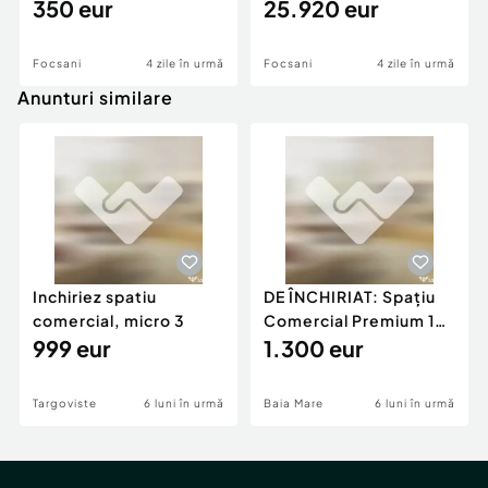
Scoala 2
350 eur
576mp - 612mp
25.920 eur
Focsani
4 zile în urmă
Focsani
4 zile în urmă
Anunturi similare
Inchiriez spatiu
DE ÎNCHIRIAT: Spațiu
comercial, micro 3
Comercial Premium 146
999 eur
mp – Vizibili
1.300 eur
Targoviste
6 luni în urmă
Baia Mare
6 luni în urmă