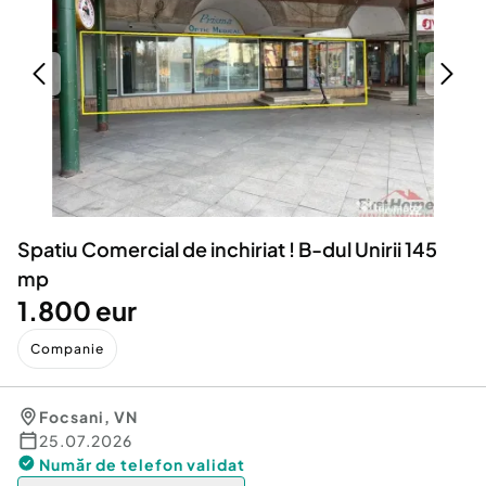
Locuri de munca
Utilaje agricole si industriale
Servicii
Piese auto si accesorii
Animale de companie
Dacia Duster
Afaceri și echipamente profesionale
Inchiriere Bunuri si Vehicule
Spatiu Comercial de inchiriat ! B-dul Unirii 145
mp
1.800 eur
Companie
Focsani
,
VN
25.07.2026
Număr de telefon
validat