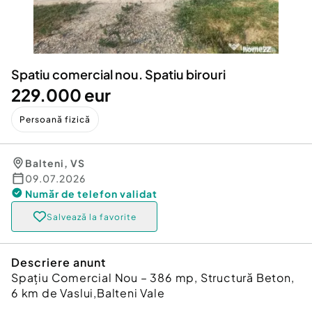
Locuri de munca
Utilaje agricole si industriale
Servicii
Piese auto si accesorii
Animale de companie
Dacia Duster
Afaceri și echipamente profesionale
Spatiu comercial nou. Spatiu birouri
Inchiriere Bunuri si Vehicule
229.000 eur
Persoană fizică
Balteni
,
VS
09.07.2026
Număr de telefon
validat
Salvează la favorite
Descriere anunt
Spațiu Comercial Nou – 386 mp, Structură Beton,
6 km de Vaslui,Balteni Vale