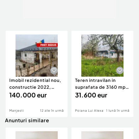
Imobil rezidential nou,
Teren intravilan in
constructie 2022,
suprafata de 3160 mp,
Manjesti, Vaslui
140.000 eur
Puscasi, Poiana lu
31.600 eur
Manjesti
12 zile în urmă
Poiana Lui Alexa
1 lună în urmă
Anunturi similare