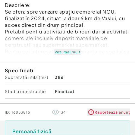
Descriere:
Se ofera spre vanzare spațiu comercial NOU,
finalizat în 2024, situat la doar 6 km de Vaslui, cu
acces direct din drum principal.
Pretabil pentru activitati de birouri dar si activitati
comerciale,inclusiv depozit materiale de
constructii sau supermarket supermarket.
Pentru cei interesati exista si varianta ca spatiul sa
Vezi mai mult
fie inchiriat pentru suma de 2000 euro lunar.
Specificații
✅ Suprafață utilă: 386 mp
Suprafață utilă (m²)
386
✅Parter ,spatiu generosde 149mp Etaj: 4 birouri +
sală de ședințe in suprafata de 150mp si un beci
generos plus terasa in partea din spate si gradina
Stadiu construcţie
Finalizat
✅ Structură solidă – beton
✅ Poartă electrică
✅ Curent trifazic și 220V
ID:
16853815
134
Raportează anunț
✅ Apă rețea + puț forat
✅ Parcare privată inclusă
✅ Acte complete: cadastru, intabulare, certificat
Persoană fizică