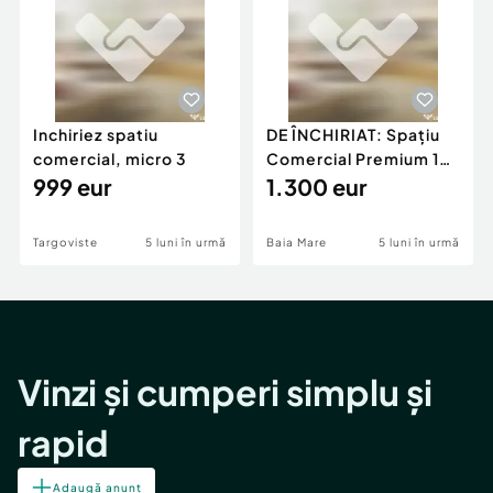
Inchiriez spatiu
DE ÎNCHIRIAT: Spațiu
comercial, micro 3
Comercial Premium 146
999 eur
mp – Vizibili
1.300 eur
Targoviste
5 luni în urmă
Baia Mare
5 luni în urmă
Vinzi și cumperi simplu și
rapid
Adaugă anunț