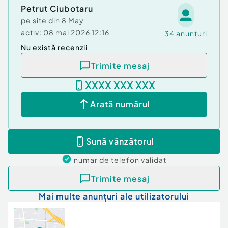
energetic
Petrut Ciubotaru
pe site din
8 May
???? Preț: 229.000 EUR (negociabil)
activ:
08 mai 2026 12:16
34
anunțuri
Nu există recenzii
Id intern: P5535
Trimite mesaj
Suprafaţă totală: 600 m²
An finalizare construcție: 2024
XXXX XXX XXX
Stadiu construcţie:
Finalizat
Arată numărul
Comision cumpărător:
0%
Nr. locuri parcare:
1
Tip imobil:
Casă/Vilă
Sună vânzătorul
numar de telefon
validat
Trimite mesaj
Mai multe anunțuri ale utilizatorului