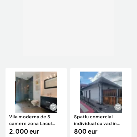
Vila moderna de 5
Spatiu comercial
camere zona Lacul
individual cu vad in
Noua
2.000 eur
zona strazii Iuliu Man
800 eur