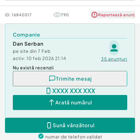
Bine Ati Venit !
ID:
16840517
790
Raportează anunț
Dan Serban
Suprafaţă totală: 2000 m²
Companie
An finalizare construcție: 2018
Dan Serban
Vitrină: 10 m
pe site din
7 Feb
Stadiu construcţie:
Finalizat
activ:
10 feb 2026 21:14
35
anunțuri
Înălţime spaţiu: 3 m
Nu există recenzii
Număr încăperi: 20
Număr Grupuri Sanitare: 4
Trimite mesaj
Posibilitate parcare: Da
Nr. locuri parcare:
5-10
XXXX XXX XXX
Tip imobil:
Centru comercial
Arată numărul
Sună vânzătorul
numar de telefon
validat