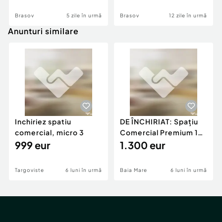
Brasov
5 zile în urmă
Brasov
12 zile în urmă
Anunturi similare
Inchiriez spatiu
DE ÎNCHIRIAT: Spațiu
comercial, micro 3
Comercial Premium 146
999 eur
mp – Vizibili
1.300 eur
Targoviste
6 luni în urmă
Baia Mare
6 luni în urmă