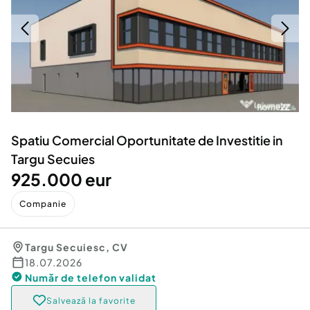
Locuri de munca
Utilaje agricole si industriale
Servicii
Piese auto si accesorii
Animale de companie
Dacia Duster
Afaceri și echipamente profesionale
Inchiriere Bunuri si Vehicule
Spatiu Comercial Oportunitate de Investitie in
Targu Secuies
925.000 eur
Companie
Targu Secuiesc
,
CV
18.07.2026
Număr de telefon
validat
Salvează la favorite