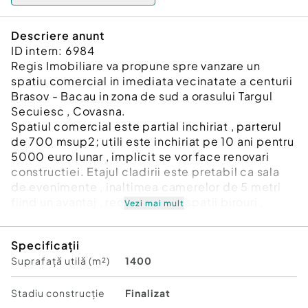
Descriere anunt
ID intern: 6984
Regis Imobiliare va propune spre vanzare un
spatiu comercial in imediata vecinatate a centurii
Brasov - Bacau in zona de sud a orasului Targul
Secuiesc , Covasna.
Spatiul comercial este partial inchiriat , parterul
de 700 msup2; utili este inchiriat pe 10 ani pentru
5000 euro lunar , implicit se vor face renovari
constructiei. Etajul cladirii este pretabil ca sala
de evenimente , inaltimea camerelor de 5 metri
fiind un avantaj , reconfigurare spatii birouri ,
Vezi mai mult
puncte de lucru si depozit,
Terenul de 3800 de metri , in apriopiere de scoli ,
Specificații
statii de autobuz , supermarket si complexuri noi
Suprafață utilă (m²)
1400
rezidentiale , este o oportunitate deosebita, intr-
o locatie strategica intre judete. In curte mai
functioneaza un easybox si un fast food care
Stadiu construcţie
Finalizat
contribuie la profitul investitiei.