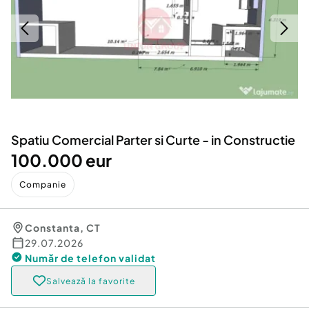
Locuri de munca
Utilaje agricole si industriale
Servicii
Piese auto si accesorii
Animale de companie
Dacia Duster
Afaceri și echipamente profesionale
Inchiriere Bunuri si Vehicule
Spatiu Comercial Parter si Curte - in Constructie
100.000 eur
Companie
Constanta
,
CT
29.07.2026
Număr de telefon
validat
Salvează la favorite