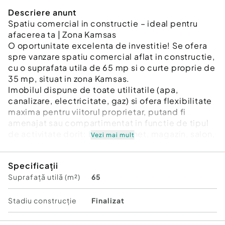
Descriere anunt
Spatiu comercial in constructie – ideal pentru
afacerea ta | Zona Kamsas
O oportunitate excelenta de investitie! Se ofera
spre vanzare spatiu comercial aflat in constructie,
cu o suprafata utila de 65 mp si o curte proprie de
35 mp, situat in zona Kamsas.
Imobilul dispune de toate utilitatile (apa,
canalizare, electricitate, gaz) si ofera flexibilitate
maxima pentru viitorul proprietar, putand fi
amenajat sau compartimentat in functie de tipul
de activitate dorit: birou, cabinet, magazin, salon,
Vezi mai mult
showroom sau alte servicii.
Curtea proprie reprezinta un avantaj important,
Specificații
putand fi utilizata ca spatiu de relaxare, terasa,
Suprafață utilă (m²)
65
acces suplimentar sau zona de depozitare.
Caracteristici principale:
- 65 mp suprafata utila
Stadiu construcţie
Finalizat
- 35 mp curte proprie
- toate utilitatile disponibile