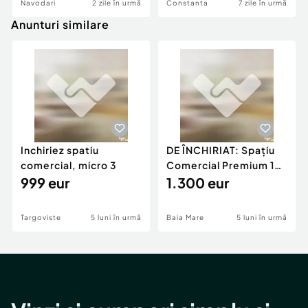
Navodari
2 zile în urmă
Constanta
7 zile în urmă
Anunturi similare
Inchiriez spatiu
DE ÎNCHIRIAT: Spațiu
comercial, micro 3
Comercial Premium 146
999 eur
mp – Vizibili
1.300 eur
Targoviste
5 luni în urmă
Baia Mare
5 luni în urmă