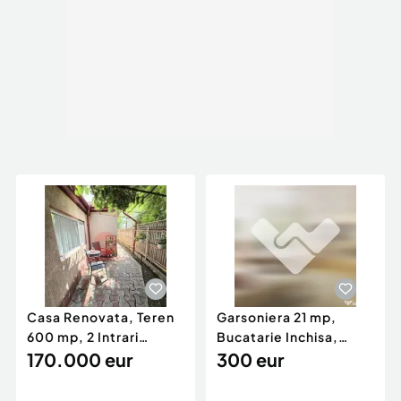
Casa Renovata, Teren
Garsoniera 21 mp,
600 mp, 2 Intrari
Bucatarie Inchisa,
Separate, Navodari Zo
170.000 eur
Valabil din Septembrie,
300 eur