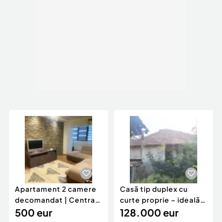
Apartament 2 camere
Casă tip duplex cu
decomandat | Centrală
curte proprie – ideală
proprie | 60 mp |
500 eur
pentru renovar
128.000 eur