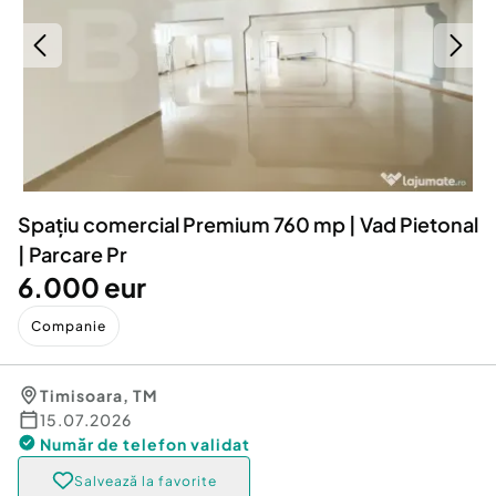
Locuri de munca
Utilaje agricole si industriale
Servicii
Piese auto si accesorii
Animale de companie
Dacia Duster
Afaceri și echipamente profesionale
Inchiriere Bunuri si Vehicule
Spațiu comercial Premium 760 mp | Vad Pietonal
| Parcare Pr
6.000 eur
Companie
Timisoara
,
TM
15.07.2026
Număr de telefon
validat
Salvează la favorite