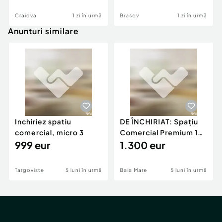
Craiova
1 zi în urmă
Brasov
1 zi în urmă
Anunturi similare
Inchiriez spatiu
DE ÎNCHIRIAT: Spațiu
comercial, micro 3
Comercial Premium 146
999 eur
mp – Vizibili
1.300 eur
Targoviste
5 luni în urmă
Baia Mare
5 luni în urmă