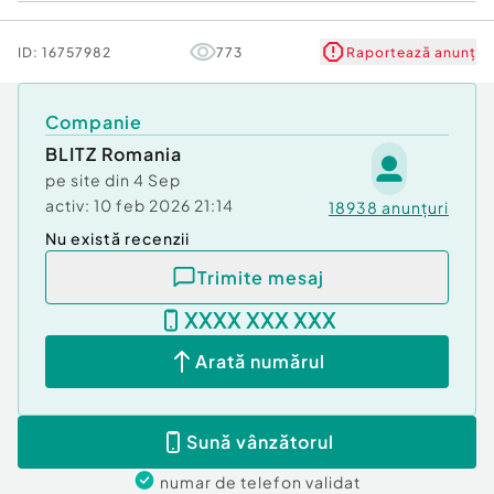
- Autorizație ISU
- Încălzire prin centrală proprie pe gaz
ID:
16757982
773
Raportează anunț
- Distribuirea căldurii prin convectoare
- 6 locuri de parcare private incluse
Companie
Avantaje
BLITZ Romania
pe site din
4 Sep
- Spațiu amplu, versatil, ușor de personalizat
activ:
10 feb 2026 21:14
18938
anunțuri
- Înălțime autorizată corespunzătoare pentru
Nu există recenzii
activități medicale
- Acces facil și flux eficient între niveluri
Trimite mesaj
- Expunere stradală
XXXX XXX XXX
Datorită suprafeței și configurației, spațiul este
Arată numărul
ideal pentru:
- Clinică medicală
- Showroom
Sună vânzătorul
- Birouri
numar de telefon
validat
- Restaurant / bistro