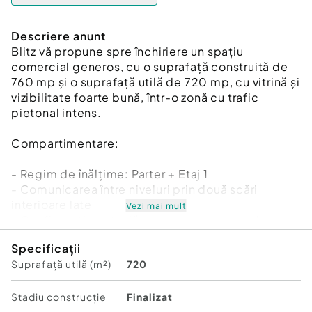
Descriere anunt
Blitz vă propune spre închiriere un spațiu
comercial generos, cu o suprafață construită de
760 mp și o suprafață utilă de 720 mp, cu vitrină și
vizibilitate foarte bună, într-o zonă cu trafic
pietonal intens.
Compartimentare:
- Regim de înălțime: Parter + Etaj 1
- Comunicarea între niveluri prin două scări
interioare late
Vezi mai mult
- Configurație actuală: open-space, ușor de
recompartimentat
Specificații
- Posibilitate montare lift interior
Suprafață utilă (m²)
720
Dotări și utilități
Stadiu construcţie
Finalizat
- Curent trifazic