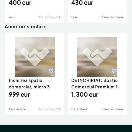
zona Copou-Târgusor
400 eur
parcare,Tatarasi în
430 eur
apropiere de P de
Fier,nou
Iasi
2 luni în urmă
Iasi
2 luni în urmă
Anunturi similare
Inchiriez spatiu
DE ÎNCHIRIAT: Spațiu
comercial, micro 3
Comercial Premium 146
999 eur
mp – Vizibili
1.300 eur
Targoviste
5 luni în urmă
Baia Mare
5 luni în urmă