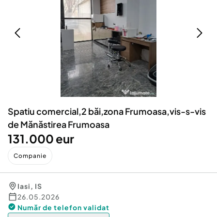
Locuri de munca
Utilaje agricole si industriale
Servicii
Piese auto si accesorii
Animale de companie
Dacia Duster
Afaceri și echipamente profesionale
Inchiriere Bunuri si Vehicule
Spatiu comercial,2 băi,zona Frumoasa,vis-s-vis
de Mănăstirea Frumoasa
131.000 eur
Companie
Iasi
,
IS
26.05.2026
Număr de telefon
validat