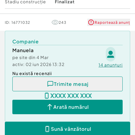
♒️Încălzire în pardoseală;
Stadiu construcţie
Finalizat
????Uși Porta Doors;
⬆️Înălțime 3 m;
➡️Vitrină 5 m.
ID:
16771032
243
Raportează anunț
A funcționat ca și cabinet medical, se pretează și
ptr salon de infrumusețare și pentru multe alte
Companie
activități.
Manuela
pe site din
4 Mar
????Prețul este de 131.000 euro,negociabil
activ:
02 iun 2026 13:32
14
anunțuri
Nu există recenzii
Mai multe detalii la ☎️ 0726764459,Manuela.
Trimite mesaj
Suprafaţă totală: 48 m²
An finalizare construcție: 1984
XXXX XXX XXX
Vitrină: 5 m
Arată numărul
Stadiu construcţie:
Finalizat
Tip imobil:
Bloc de apartamente
Sună vânzătorul