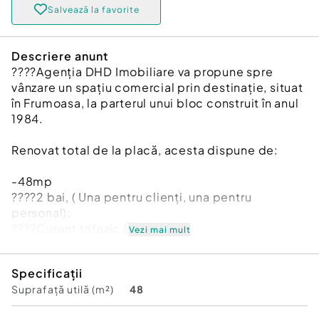
Salvează la favorite
Descriere anunt
????Agenția DHD Imobiliare va propune spre
vânzare un spațiu comercial prin destinație, situat
în Frumoasa, la parterul unui bloc construit în anul
1984.
Renovat total de la placă, acesta dispune de:
-48mp
????2 bai, ( Una pentru clienți, una pentru
personal);
????Curent trifazic (380 V);
Vezi mai mult
????A.C.;
????C.T.;
Specificații
????Fibră optică;
Suprafață utilă (m²)
48
????Sistem supraveghere video, interior și
exterior;