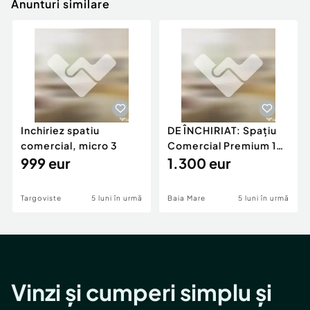
Anunturi similare
Inchiriez spatiu
DE ÎNCHIRIAT: Spațiu
comercial, micro 3
Comercial Premium 146
999 eur
mp – Vizibili
1.300 eur
Targoviste
5 luni în urmă
Baia Mare
5 luni în urmă
Vinzi și cumperi simplu și