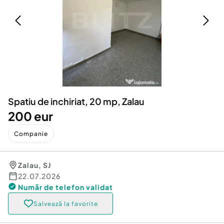
Locuri de munca
Utilaje agricole si industriale
Servicii
Piese auto si accesorii
Animale de companie
Dacia Duster
Afaceri și echipamente profesionale
Inchiriere Bunuri si Vehicule
Spatiu de inchiriat, 20 mp, Zalau
200 eur
Companie
Zalau
,
SJ
22.07.2026
Număr de telefon
validat
Salvează la favorite