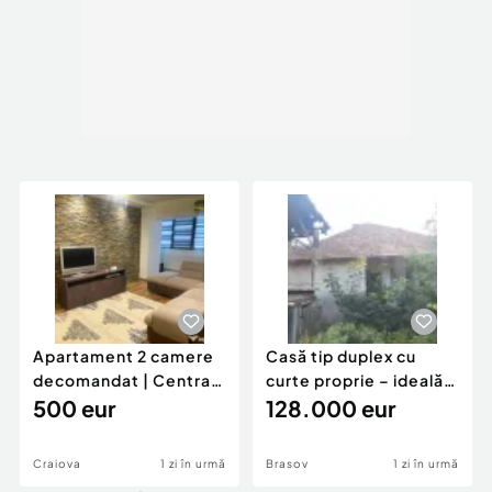
Apartament 2 camere
Casă tip duplex cu
decomandat | Centrală
curte proprie – ideală
proprie | 60 mp |
500 eur
pentru renovar
128.000 eur
Craiova
1 zi în urmă
Brasov
1 zi în urmă