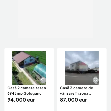
Casă 2 camere teren
Casă 3 camere de
6943mp Gologanu
vânzare în zona
94.000 eur
Tabacari
87.000 eur