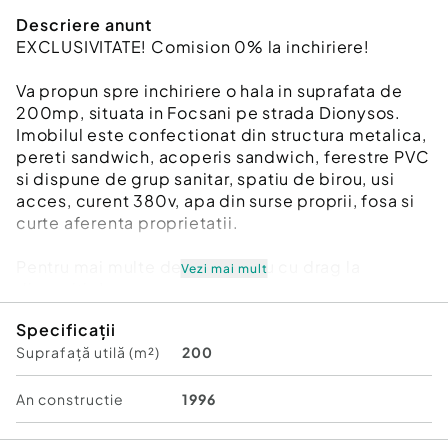
Descriere anunt
EXCLUSIVITATE! Comision 0% la inchiriere!
Va propun spre inchiriere o hala in suprafata de
200mp, situata in Focsani pe strada Dionysos.
Imobilul este confectionat din structura metalica,
pereti sandwich, acoperis sandwich, ferestre PVC
si dispune de grup sanitar, spatiu de birou, usi
acces, curent 380v, apa din surse proprii, fosa si
curte aferenta proprietatii.
Pentru mai multe detalii va stau cu drag la
Vezi mai mult
dispozitie!
Specificații
Suprafaţă totală: 250 m²
Suprafață utilă (m²)
200
Suprafaţă birouri: 10 m²
An finalizare construcție: 1996
Stadiu construcţie:
Finalizat
An constructie
1996
Acces: Acces TIR
Posibilitate parcare: Nu