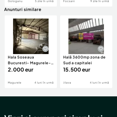
Gologanu
5 zile în urmă
Focsani
9 zile în urmă
Anunturi similare
Hala Soseaua
Hală 3600mp zona de
Bucuresti- Magurele-
Sud a capitalei
planul 2.
2.000 eur
15.500 eur
Magurele
4 luni în urmă
Jilava
4 luni în urmă