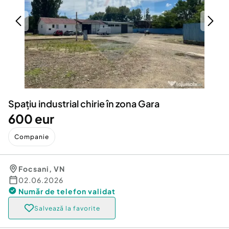
Locuri de munca
Utilaje agricole si industriale
Servicii
Piese auto si accesorii
Animale de companie
Dacia Duster
Afaceri și echipamente profesionale
Inchiriere Bunuri si Vehicule
Spațiu industrial chirie în zona Gara
600 eur
Companie
Focsani
,
VN
02.06.2026
Număr de telefon
validat
Salvează la favorite