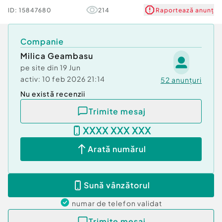
Tip imobil:
Alte tipuri
ID:
15847680
214
Raportează anunț
Companie
Milica Geambasu
pe site din
19 Jun
activ:
10 feb 2026 21:14
52
anunțuri
Nu există recenzii
Trimite mesaj
XXXX XXX XXX
Arată numărul
Sună vânzătorul
numar de telefon
validat
Trimite mesaj