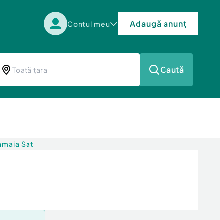
Adaugă anunț
Contul meu
Caută
amaia Sat