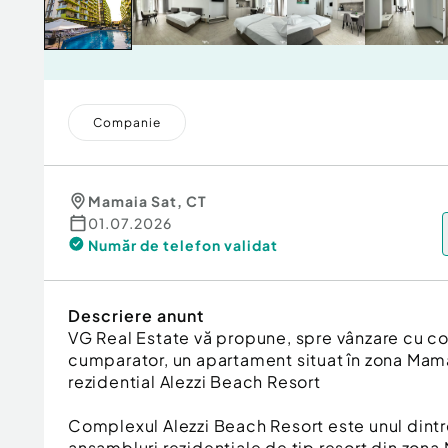
Companie
Mamaia Sat
,
CT
01.07.2026
Număr de telefon
validat
Descriere anunt
VG Real Estate vă propune, spre vânzare cu 
cumparator, un apartament situat în zona Mam
rezidential Alezzi Beach Resort
Complexul Alezzi Beach Resort este unul dint
ansambluri rezidențiale de tip resort din zona