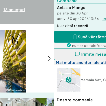
Companie
Anissia Mangu
18
anunțuri
pe site din
30 Apr
activ:
30 apr 2026 13:56
1
Nu există recenzii
Sună vânzător
numar de telefon
v
Trimite mesa
Mai multe anunțuri ale uti
Mamaia Sat
,
C
Despre companie