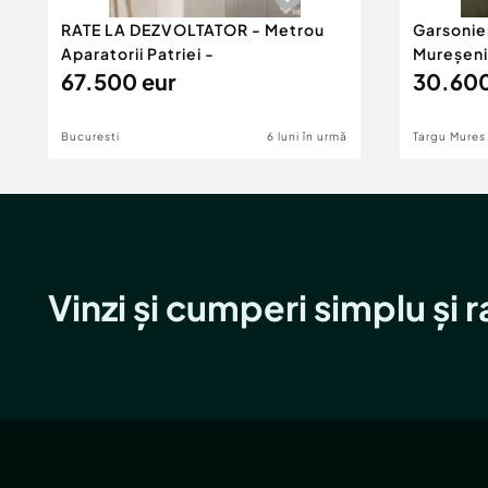
RATE LA DEZVOLTATOR - Metrou
Garsonie
Id intern: P158163
Aparatorii Patriei -
Mureșeni
67.500 eur
30.600
Confort:
1
Tip imobil:
Bloc de apartamente
Bucuresti
Comision cumpărător:
6 luni în urmă
0%
Targu Mures
Vinzi și cumperi simplu și 