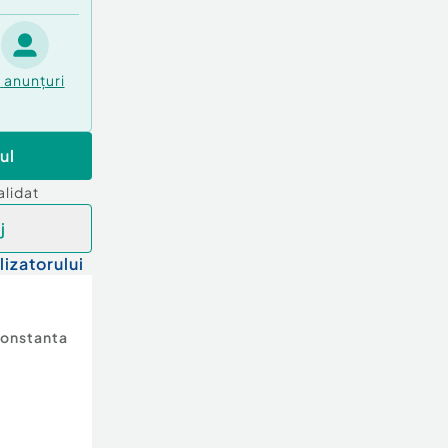
8
anunțuri
ul
alidat
j
lizatorului
onstanta