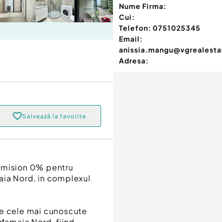
Nume Firma:
Cui:
Telefon:
0751025345
Email:
anissia.mangu@vgrealesta
Adresa:
Salvează la favorite
comision 0% pentru
aia Nord, in complexul
re cele mai cunoscute
 Mamaia Nord, fiind