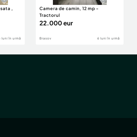
isata ,
Camera de camin, 12 mp -
Tractorul
22.000 eur
5 luni în urmă
Brasov
6 luni în urmă