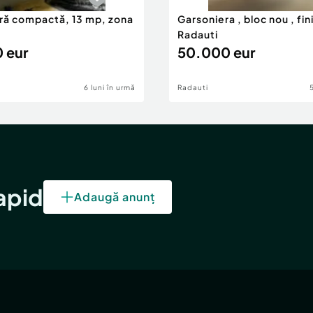
ră compactă, 13 mp, zona
Garsoniera , bloc nou , fin
Radauti
 eur
50.000 eur
6 luni în urmă
Radauti
rapid
Adaugă anunț