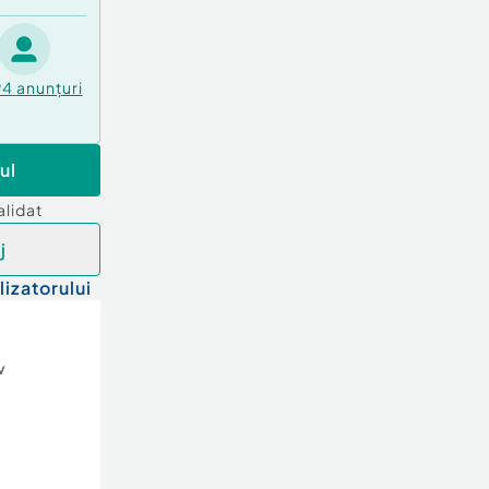
94
anunțuri
ul
alidat
j
lizatorului
v