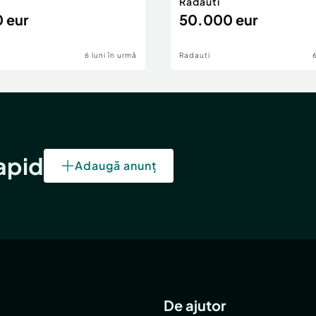
Radauti
 eur
50.000 eur
6 luni în urmă
Radauti
rapid
Adaugă anunț
De ajutor