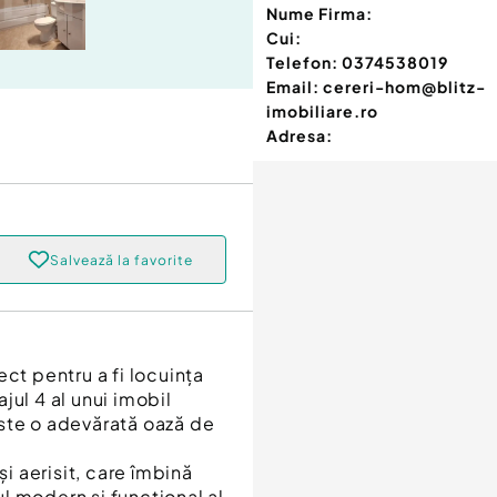
Nume Firma:
Cui:
Telefon:
0374538019
Email:
cereri-hom@blitz-
imobiliare.ro
Adresa:
Salvează la favorite
ct pentru a fi locuința
jul 4 al unui imobil
ste o adevărată oază de
 aerisit, care îmbină
l modern și funcțional al