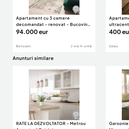
Apartament cu 3 camere
Apartame
decomandat - renovat - Bucovina
ultracent
- Par
94.000 eur
400 eu
Botosani
2 ore în urmă
Zalau
Anunturi similare
RATE LA DEZVOLTATOR - Metrou
Garsonie