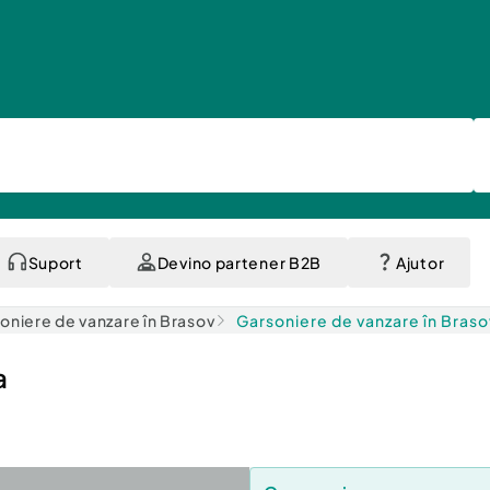
Suport
Devino partener B2B
Ajutor
oniere de vanzare în Brasov
Garsoniere de vanzare în Braso
a