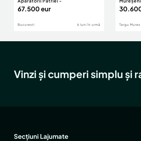
Aparatorii Patriei -
Mureșeni
67.500 eur
30.600
Bucuresti
6 luni în urmă
Targu Mures
Vinzi și cumperi simplu și 
Secțiuni Lajumate