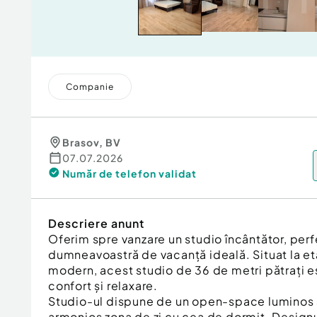
Companie
Brasov
,
BV
07.07.2026
Număr de telefon
validat
Descriere anunt
Oferim spre vanzare un studio încântător, perfe
dumneavoastră de vacanță ideală. Situat la eta
modern, acest studio de 36 de metri pătrați e
confort și relaxare.
Studio-ul dispune de un open-space luminos și
armonios zona de zi cu cea de dormit. Designu