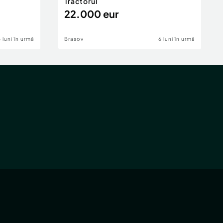
Tractorul
22.000 eur
6 luni în urmă
Brasov
6 luni în urmă