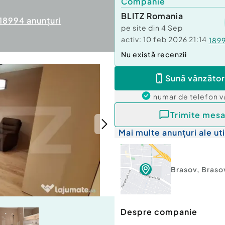
Companie
BLITZ Romania
18994
anunțuri
pe site din
4 Sep
activ:
10 feb 2026 21:14
189
Nu există recenzii
Sună vânzător
numar de telefon
v
Trimite mesa
Mai multe anunțuri ale uti
Brasov
,
Braso
Despre companie