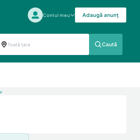
Adaugă anunț
Contul meu
Caută
v