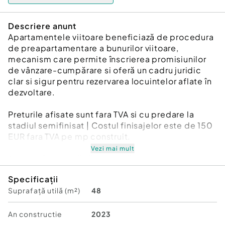
Descriere anunt
Apartamentele viitoare beneficiază de procedura
de preapartamentare a bunurilor viitoare,
mecanism care permite înscrierea promisiunilor
de vânzare-cumpărare si oferă un cadru juridic
clar si sigur pentru rezervarea locuintelor aflate în
dezvoltare.
Preturile afisate sunt fara TVA si cu predare la
stadiul semifinisat | Costul finisajelor este de 150
EUR fara TVA pe mp construit.
Vezi mai mult
Avem plăcerea să vă prezentăm oportunitatea de
a achiziționa un apartament în proiectul
Specificații
rezidențial Maia Sisesti, faza a 2-a, situat pe
Suprafață utilă (m²)
48
Soseaua Gheorghe Ionescu Sisesti, la doar 350
de metri de Stația de metrou Straulesti.
An constructie
2023
În cadrul ansamblului rezidențial Maia Sisesti, vă