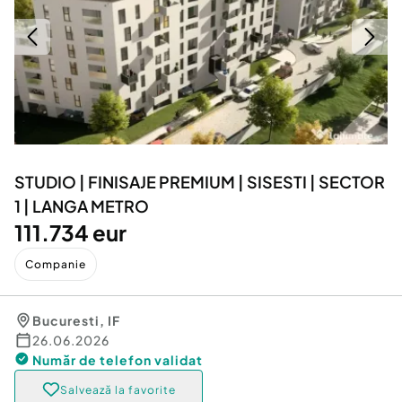
Locuri de munca
Utilaje agricole si industriale
Servicii
Piese auto si accesorii
Animale de companie
Dacia Duster
Afaceri și echipamente profesionale
Inchiriere Bunuri si Vehicule
STUDIO | FINISAJE PREMIUM | SISESTI | SECTOR
1 | LANGA METRO
111.734 eur
Companie
Bucuresti
,
IF
26.06.2026
Număr de telefon
validat
Salvează la favorite