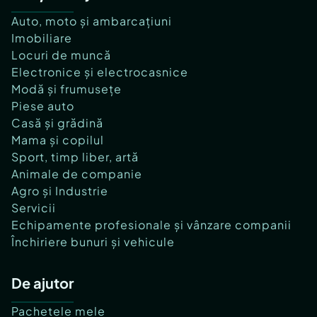
- Statia de metrou Straulesti (350 m);
Auto, moto și ambarcațiuni
- Statia de autobuz "Bucuresti Targoviste" [205];
Imobiliare
- Statia de autobuz "2 Cocosi" [204, 304, 436];
Locuri de muncă
- Aeroportul Aurel Vlaicu;
Electronice și electrocasnice
Modă și frumusețe
Piese auto
Scoli si gradinite
Casă și grădină
Mama și copilul
Sport, timp liber, artă
- Scoala/Gradinita Aletheea;
- Scoala/Gradinita internationala Matei;
Animale de companie
- Scoala gimnaziala, Nr. 13;
Agro și Industrie
- Scoala gimnaziala, Nr. 6;
Servicii
- Scoala gimnaziala, Nr. 1;
Echipamente profesionale și vânzare companii
Închiriere bunuri și vehicule
Recreere & Entertainment
De ajutor
Pachetele mele
- Parcul Dendrologic Chitila;