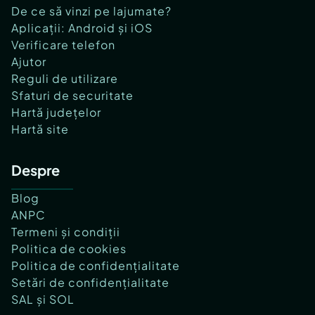
De ce să vinzi pe lajumate?
- Parcul Mogoşoaia;
- Palatul Mogoşoaia;
Aplicații: Android și iOS
- Parcul Bazilescu;
Verificare telefon
- Parcul Regele Mihai I al României.
Ajutor
Reguli de utilizare
Sfaturi de securitate
Ingrijire si sanatate
Hartă județelor
Hartă site
- Spitalul Regina Maria Băneasa;
- Enayati Medical City;
Despre
Blog
Shopping
ANPC
Termeni și condiții
Politica de cookies
- Băneasa Shopping City;
Politica de confidențialitate
- Colosseum Mall;
Setări de confidențialitate
- Mega Image Shop & Go;
SAL și SOL
- Kaufland Straulesti, etc.