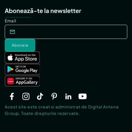
Abonează-te la newsletter
Email
Nu ratați această oportunitate de a vă achiziționa
un apartament nou într-o zonă în dezvoltare
rapidă, cu acces facil la metrou și numeroase
Abonare
facilități în jur.
Pentru mai multe informații și pentru a programa o
vizionare, vă rugăm să ne contactați la numărul de
telefon 0799008822 sau să vizitați site-ul
proiectului pe maiasisesti*ro.
Confort:
1
Tip imobil:
Bloc de apartamente
Acest site este creat si administrat de Digital Antena
Group. Toate drepturile rezervate.