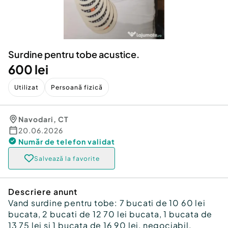
Locuri de munca
Utilaje agricole si industriale
Servicii
Piese auto si accesorii
Animale de companie
Dacia Duster
Afaceri și echipamente profesionale
Surdine pentru tobe acustice.
Inchiriere Bunuri si Vehicule
600 lei
Utilizat
Persoană fizică
Navodari
,
CT
20.06.2026
Număr de telefon
validat
Salvează la favorite
Descriere anunt
Vand surdine pentru tobe: 7 bucati de 10 60 lei
bucata, 2 bucati de 12 70 lei bucata, 1 bucata de
13 75 lei si 1 bucata de 16 90 lei, negociabil.