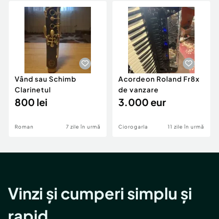
Vând sau Schimb
Acordeon Roland Fr8x
Clarinetul
de vanzare
800 lei
3.000 eur
Roman
7 zile în urmă
Ciorogarla
11 zile în urmă
Vinzi și cumperi simplu și
rapid