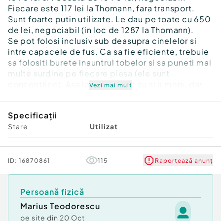
Fiecare este 117 lei la Thomann, fara transport.
Sunt foarte putin utilizate. Le dau pe toate cu 650
de lei, negociabil (in loc de 1287 la Thomann).
Se pot folosi inclusiv sub deasupra cinelelor si
intre capacele de fus. Ca sa fie eficiente, trebuie
sa folositi burete inauntrul tobelor si sa puneti mai
multe surdine pe fiecare piesa (ele sunt
concentrice). Asa le-am folosit eu si a mers, dar
Vezi mai mult
acum nu mai am trupa, nu mai am ce face cu ele.
Un alt inconvenient ar fi ca un tobosar s-a plans de
Specificații
faptul ca nu poate face rolls pe premier.
Stare
Utilizat
ID:
16870861
115
Raportează anunț
Persoană fizică
Marius Teodorescu
pe site din
20 Oct