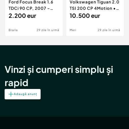
Ford Focus Break 1.6
Volkswagen Tiguan 2.0
TDCi 90 CP, 2007 –
TSI 200 CP 4Motion •
Unic proprietar, ITP
2.200 eur
2009 • Manual •
10.500 eur
valabil
Benzină
Braila
29 zile în urmă
Meri
29 zile în urmă
Vinzi și cumperi simplu și
rapid
Adaugă anunț