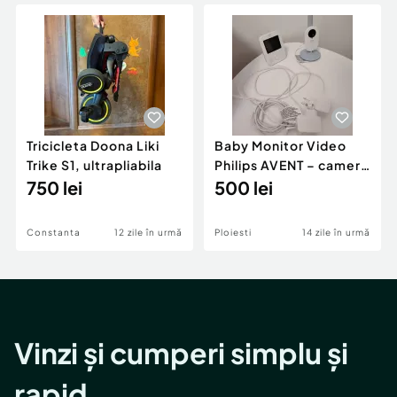
Locuri de munca
Utilaje agricole si industriale
Servicii
Piese auto si accesorii
Animale de companie
Dacia Duster
Afaceri și echipamente profesionale
Inchiriere Bunuri si Vehicule
Tricicleta Doona Liki
Baby Monitor Video
Trike S1, ultrapliabila
Philips AVENT – cameră
750 lei
supraveghere bebeluși
500 lei
cu monitor
Constanta
12 zile în urmă
Ploiesti
14 zile în urmă
Vinzi și cumperi simplu și
rapid