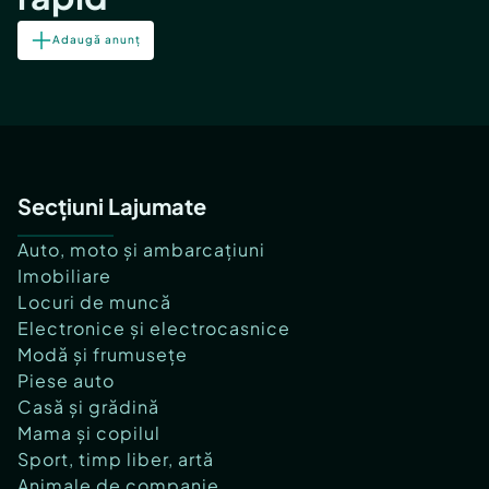
Adaugă anunț
Secțiuni Lajumate
Auto, moto și ambarcațiuni
Imobiliare
Locuri de muncă
Electronice și electrocasnice
Modă și frumusețe
Piese auto
Casă și grădină
Mama și copilul
Sport, timp liber, artă
Animale de companie