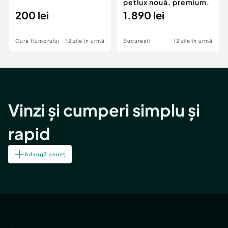
petlux nouă, premium.
200 lei
1.890 lei
Gura Humorului
12 zile în urmă
Bucuresti
12 zile în urmă
Vinzi și cumperi simplu și
rapid
Adaugă anunț