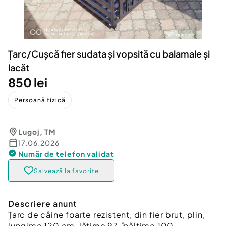
Locuri de munca
Utilaje agricole si industriale
Servicii
Piese auto si accesorii
Animale de companie
Dacia Duster
Afaceri și echipamente profesionale
Țarc/Cușcă fier sudata și vopsită cu balamale și
Inchiriere Bunuri si Vehicule
lacăt
850 lei
Persoană fizică
Lugoj
,
TM
17.06.2026
Număr de telefon
validat
Salvează la favorite
Descriere anunt
Țarc de câine foarte rezistent, din fier brut, plin,
lungime 120 cm, lățime 97, înălțime 100