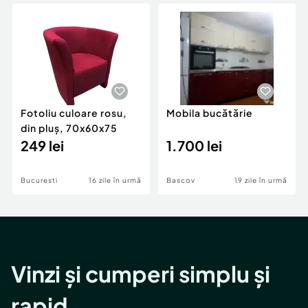
Locuri de munca
Utilaje agricole si industriale
Servicii
Piese auto si accesorii
Animale de companie
Dacia Duster
Afaceri și echipamente profesionale
Inchiriere Bunuri si Vehicule
Fotoliu culoare rosu,
Mobila bucătărie
din pluș, 70x60x75
249 lei
1.700 lei
Bucuresti
16 zile în urmă
Bascov
19 zile în urmă
Vinzi și cumperi simplu și
rapid