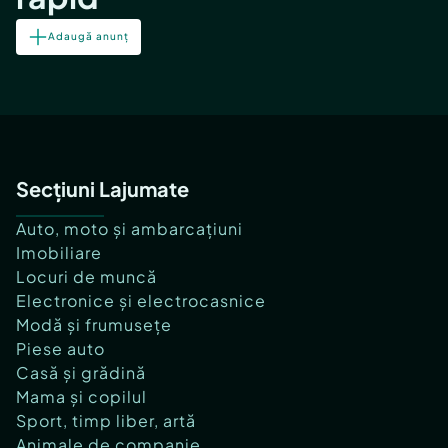
Adaugă anunț
Secțiuni Lajumate
Auto, moto și ambarcațiuni
Imobiliare
Locuri de muncă
Electronice și electrocasnice
Modă și frumusețe
Piese auto
Casă și grădină
Mama și copilul
Sport, timp liber, artă
Animale de companie