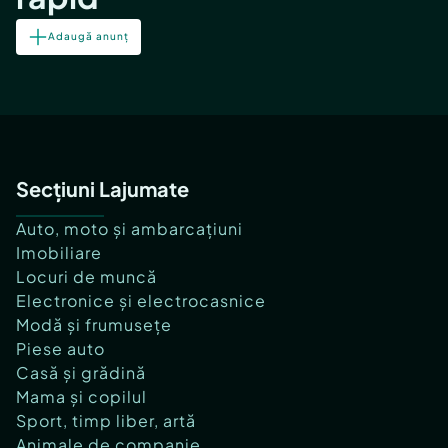
Adaugă anunț
Secțiuni Lajumate
Auto, moto și ambarcațiuni
Imobiliare
Locuri de muncă
Electronice și electrocasnice
Modă și frumusețe
Piese auto
Casă și grădină
Mama și copilul
Sport, timp liber, artă
Animale de companie