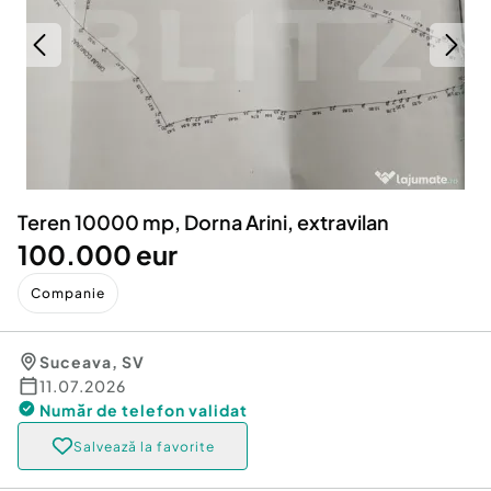
Locuri de munca
Utilaje agricole si industriale
Servicii
Piese auto si accesorii
Animale de companie
Dacia Duster
Afaceri și echipamente profesionale
Inchiriere Bunuri si Vehicule
Teren 10000 mp, Dorna Arini, extravilan
100.000 eur
Companie
Suceava
,
SV
11.07.2026
Număr de telefon
validat
Salvează la favorite