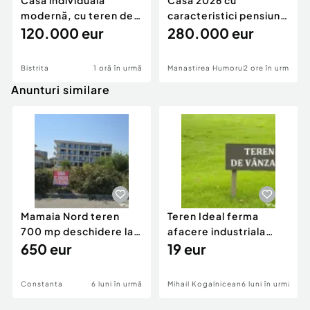
Casă individuală
Casa 2026 cu
modernă, cu teren de
caracteristici pensiune
1.356 mp – la doa
120.000 eur
280k
280.000 eur
Bistrita
1 oră în urmă
Manastirea Humorului
2 ore în urmă
Anunturi similare
Mamaia Nord teren
Teren Ideal ferma
700 mp deschidere la
afacere industriala
D24 si D25
650 eur
deschidere 71 ml la
19 eur
DN2A
Constanta
6 luni în urmă
Mihail Kogalniceanu
6 luni în urmă