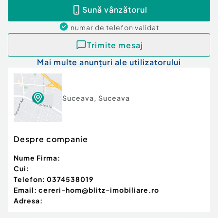
Sună vânzătorul
numar de telefon
validat
Trimite mesaj
Mai multe anunțuri ale utilizatorului
Suceava
,
Suceava
Despre companie
Nume Firma:
Cui:
Telefon:
0374538019
Email:
cereri-hom@blitz-imobiliare.ro
Adresa: