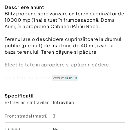
Descriere anunt
Blitz propune spre vânzare un teren cuprinzător de
10000 mp (1ha) situat în frumoasa zonă, Dorna
Arini, în apropierea Cabanei Pârâu Rece.
Terenul are o deschidere cuprinzătoare la drumul
public (pietruit) de mai bine de 40 ml, izvor la
baza terenului. Teren pășune și pădure.
Electricitate în apropiere și apă prin cădere.
Vă așteptăm la vizionare!
Vezi mai mult
Cod ofertă / ID BLITZ: P96409
Id intern: P96409
Specificații
Extravilan / Intravilan
Intravilan
Front stradal (metri)
3
Utilități
Nu