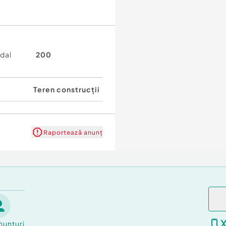
adal
200
Teren construcții
Raportează anunț
nunțuri