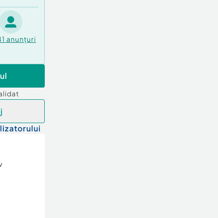
41
anunțuri
ul
alidat
j
lizatorului
v