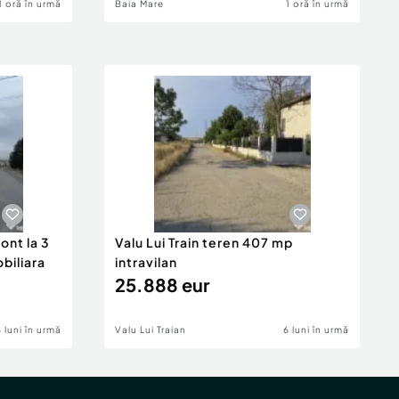
1 oră în urmă
Baia Mare
1 oră în urmă
ont la 3
Valu Lui Train teren 407 mp
obiliara
intravilan
25.888 eur
6 luni în urmă
Valu Lui Traian
6 luni în urmă