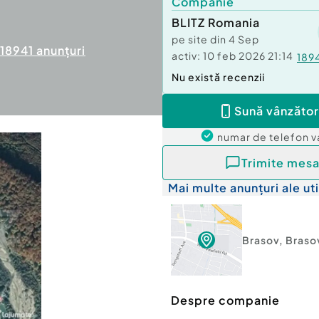
Companie
BLITZ Romania
pe site din
4 Sep
18941
anunțuri
activ:
10 feb 2026 21:14
189
Nu există recenzii
Sună vânzător
numar de telefon
v
Trimite mesa
Mai multe anunțuri ale uti
Brasov
,
Braso
Despre companie