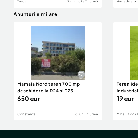
Turda
24 minute în urmă
Hunedoara
Anunturi similare
Mamaia Nord teren 700 mp
Teren Id
deschidere la D24 si D25
industria
650 eur
DN2A
19 eur
Constanta
6 luni în urmă
Mihail Koga