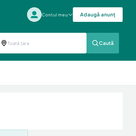
Adaugă anunț
Contul meu
Caută