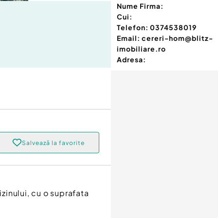
Nume Firma:
Cui:
Telefon:
0374538019
Email:
cereri-hom@blitz-
imobiliare.ro
Adresa:
Salvează la favorite
izinului, cu o suprafata