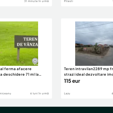
31 minute în urmă
Pitesti
eal ferma afacere
Teren intravilan2289 mp fr
la deschidere 71 ml la
strazi ideal dezvoltare im
115 eur
lniceanu
6 luni în urmă
Lazu