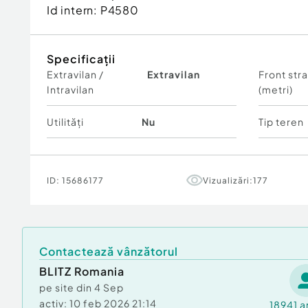
Id intern: P4580
Specificații
Extravilan /
Extravilan
Front str
Intravilan
(metri)
Utilități
Nu
Tip teren
ID:
15686177
Vizualizări:
177
Contactează vânzătorul
BLITZ Romania
pe site din
4 Sep
activ:
10 feb 2026 21:14
18941
a