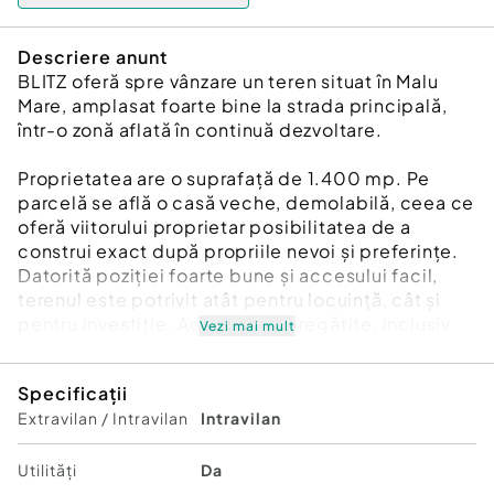
Descriere anunt
BLITZ oferă spre vânzare un teren situat în Malu
Mare, amplasat foarte bine la strada principală,
într-o zonă aflată în continuă dezvoltare.
Proprietatea are o suprafață de 1.400 mp. Pe
parcelă se află o casă veche, demolabilă, ceea ce
oferă viitorului proprietar posibilitatea de a
construi exact după propriile nevoi și preferințe.
Datorită poziției foarte bune și accesului facil,
terenul este potrivit atât pentru locuință, cât și
pentru investiție. Actele sunt pregătite, inclusiv
Vezi mai mult
cadastrul și planul de amplasament.
Specificații
Pentru detalii suplimentare sau vizionare, mă
Extravilan / Intravilan
Intravilan
puteți contacta.
Cod ofertă / ID BLITZ: P172512
Id intern: P172512
Utilități
Da