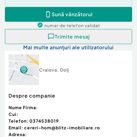
Sună vânzătorul
numar de telefon
validat
Trimite mesaj
Mai multe anunțuri ale utilizatorului
Craiova
,
Dolj
Despre companie
Nume Firma:
Cui:
Telefon:
0374538019
Email:
cereri-hom@blitz-imobiliare.ro
Adresa: