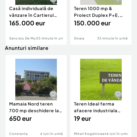
Casă individuală de
Teren 1000 mp &
vânzare în Cartierul
Proiect Duplex P+E,
Răsăritului,
165.000 eur
Sinaia - Zamora,
150.000 eur
Panoram
Sancraiu De Mures
33 minute în urmă
Sinaia
33 minute în urmă
Anunturi similare
Mamaia Nord teren
Teren Ideal ferma
700 mp deschidere la
afacere industriala
D24 si D25
650 eur
deschidere 71 ml la
19 eur
DN2A
Constanta
6 luni în urmă
Mihail Kogalniceanu
6 luni în urmă