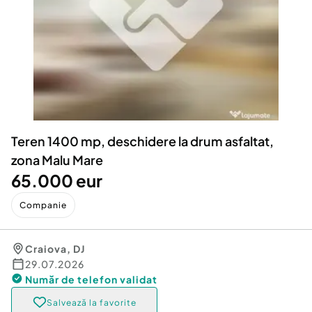
Locuri de munca
Utilaje agricole si industriale
Servicii
Piese auto si accesorii
Animale de companie
Dacia Duster
Afaceri și echipamente profesionale
Inchiriere Bunuri si Vehicule
Teren 1400 mp, deschidere la drum asfaltat,
zona Malu Mare
65.000 eur
Companie
Craiova
,
DJ
29.07.2026
Număr de telefon
validat
Salvează la favorite