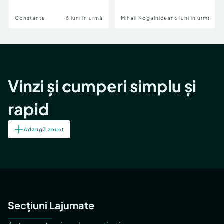
DN2A
Constanta
6 luni în urmă
Mihail Kogalniceanu
6 luni în urmă
Vinzi și cumperi simplu și
rapid
Adaugă anunț
Secțiuni Lajumate