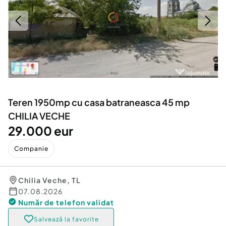
Locuri de munca
Utilaje agricole si industriale
Servicii
Piese auto si accesorii
Animale de companie
Dacia Duster
Afaceri și echipamente profesionale
Inchiriere Bunuri si Vehicule
Teren 1950mp cu casa batraneasca 45 mp
CHILIA VECHE
29.000 eur
Companie
Chilia Veche
,
TL
07.08.2026
Număr de telefon
validat
Salvează la favorite