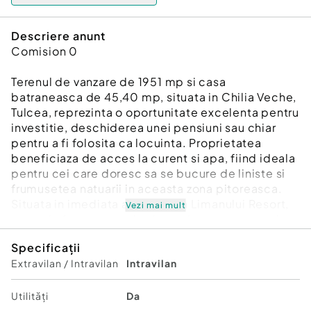
Descriere anunt
Comision 0
Terenul de vanzare de 1951 mp si casa
batraneasca de 45,40 mp, situata in Chilia Veche,
Tulcea, reprezinta o oportunitate excelenta pentru
investitie, deschiderea unei pensiuni sau chiar
pentru a fi folosita ca locuinta. Proprietatea
beneficiaza de acces la curent si apa, fiind ideala
pentru cei care doresc sa se bucure de liniste si
frumusetea natuarii in aceasta zona pitoreasca.
Situata in imediata apropiere a Limanului Resort,
Vezi mai mult
terenul ofera oportunitati excelente pentru turism,
avand in vedere ca se afla intr-un loc unic ce
Specificații
imbina cu gust simplitatea relaxarii cu emotiile
Extravilan / Intravilan
Intravilan
aventurii. Chilia Veche este cunoscuta pentru
peisajele sale deosebite si atmosfera autentica,
fiind un loc perfect pentru cei care doresc sa se
Utilități
Da
relaxeze departe de agitatia orasului.