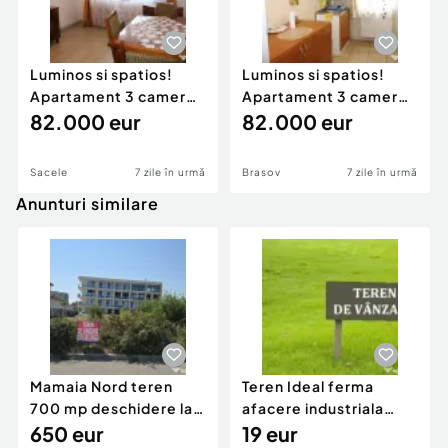
Luminos si spatios!
Luminos si spatios!
Apartament 3 camere,
Apartament 3 camere,
decomandat, in Sace
82.000 eur
decomandat, in Sace
82.000 eur
Sacele
7 zile în urmă
Brasov
7 zile în urmă
Anunturi similare
Mamaia Nord teren
Teren Ideal ferma
700 mp deschidere la
afacere industriala
D24 si D25
650 eur
deschidere 71 ml la
19 eur