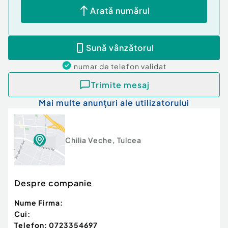
frumusetea naturii si doresc sa ofere oaspetilor lor
Arată numărul
experiente autentice intr-un cadru pitoresc si
relaxat.
Sună vânzătorul
tel 0723354697
numar de telefon
validat
Trimite mesaj
Mai multe anunțuri ale utilizatorului
Chilia Veche
,
Tulcea
Despre companie
Nume Firma:
Cui:
Telefon:
0723354697