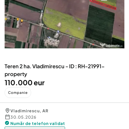
Locuri de munca
Utilaje agricole si industriale
Servicii
Piese auto si accesorii
Animale de companie
Dacia Duster
Afaceri și echipamente profesionale
Inchiriere Bunuri si Vehicule
Teren 2 ha. Vladimirescu - ID : RH-21991-
property
110.000 eur
Companie
Vladimirescu
,
AR
30.05.2026
Număr de telefon
validat