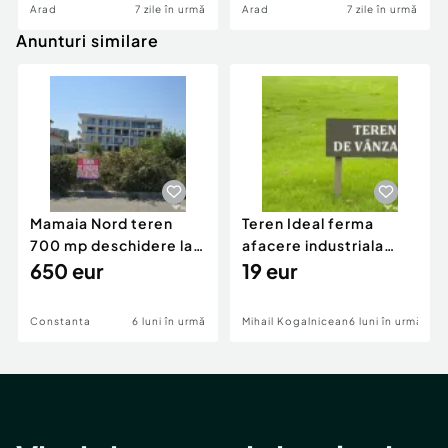
Arad
7 zile în urmă
Arad
7 zile în urmă
Anunturi similare
Mamaia Nord teren
Teren Ideal ferma
700 mp deschidere la
afacere industriala
D24 si D25
650 eur
deschidere 71 ml la
19 eur
DN2A
Constanta
6 luni în urmă
Mihail Kogalniceanu
6 luni în urmă