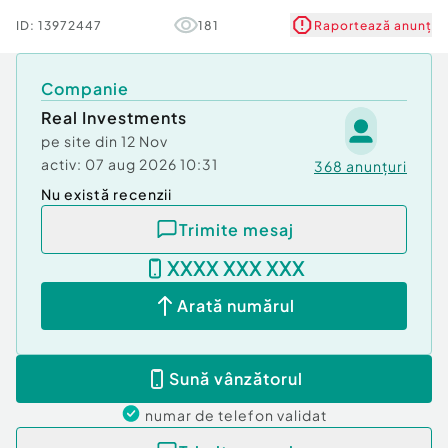
ID:
13972447
181
Raportează anunț
Companie
Real Investments
pe site din
12 Nov
activ:
07 aug 2026 10:31
368
anunțuri
Nu există recenzii
Trimite mesaj
XXXX XXX XXX
Arată numărul
Sună vânzătorul
numar de telefon
validat