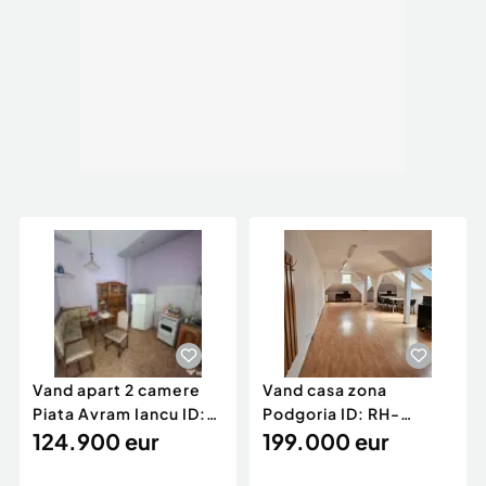
Vand apart 2 camere
Vand casa zona
Piata Avram Iancu ID:
Podgoria ID: RH-
RH-45526-property
124.900 eur
45502-property
199.000 eur