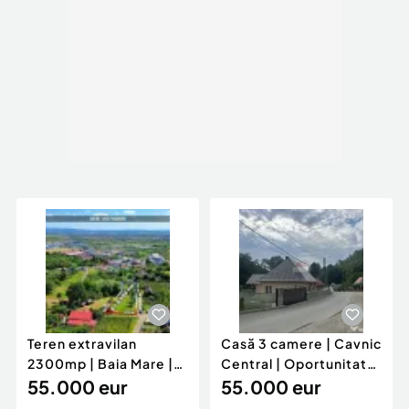
Teren extravilan
Casă 3 camere | Cavnic
2300mp | Baia Mare |
Central | Oportunitate
Valea Borcutului
55.000 eur
de investi...
55.000 eur