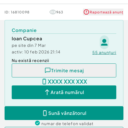
ID:
16810098
963
Raportează anunț
Companie
Ioan Cupcea
pe site din
7 Mar
activ:
10 feb 2026 21:14
55
anunțuri
Nu există recenzii
Trimite mesaj
XXXX XXX XXX
Arată numărul
Sună vânzătorul
numar de telefon
validat