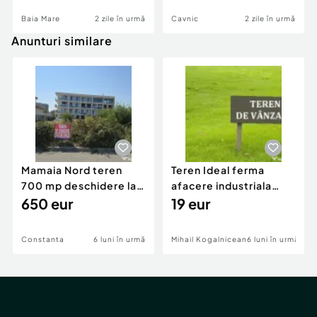
Baia Mare
2 zile în urmă
Cavnic
2 zile în urmă
Anunturi similare
Mamaia Nord teren
Teren Ideal ferma
700 mp deschidere la
afacere industriala
D24 si D25
650 eur
deschidere 71 ml la
19 eur
DN2A
Constanta
6 luni în urmă
Mihail Kogalniceanu
6 luni în urmă