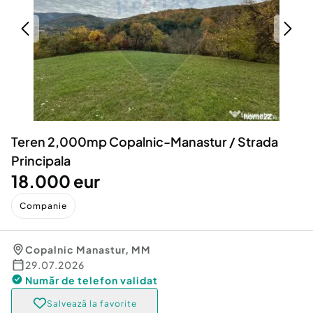
Locuri de munca
Utilaje agricole si industriale
Servicii
Piese auto si accesorii
Animale de companie
Dacia Duster
Afaceri și echipamente profesionale
Inchiriere Bunuri si Vehicule
Teren 2,000mp Copalnic-Manastur / Strada
Principala
18.000 eur
Companie
Copalnic Manastur
,
MM
29.07.2026
Număr de telefon
validat
Salvează la favorite