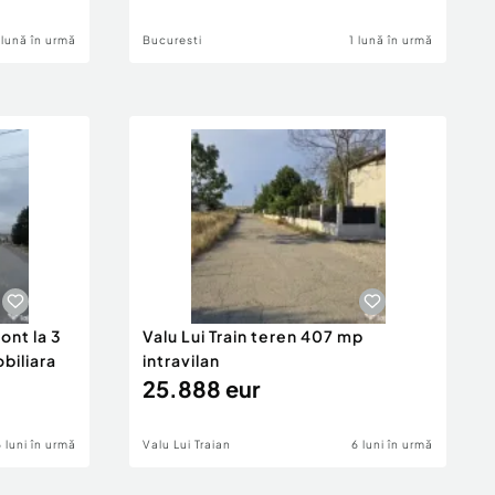
 lună în urmă
Bucuresti
1 lună în urmă
ont la 3
Valu Lui Train teren 407 mp
obiliara
intravilan
25.888 eur
6 luni în urmă
Valu Lui Traian
6 luni în urmă