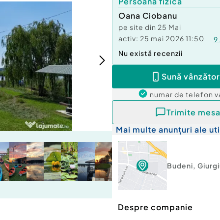
Persoană fizică
Oana Ciobanu
pe site din
25 Mai
activ:
25 mai 2026 11:50
9
Nu există recenzii
Sună vânzător
numar de telefon
v
Trimite mesa
Mai multe anunțuri ale uti
Budeni
,
Giurg
Despre companie