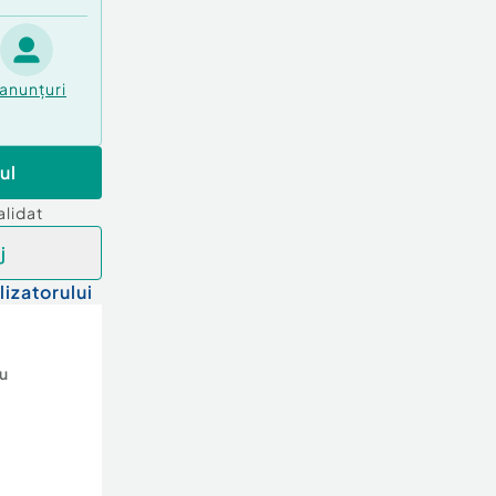
anunțuri
ul
alidat
j
lizatorului
iu