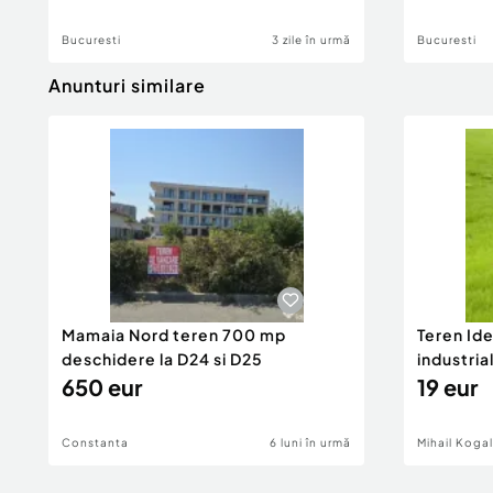
Bucuresti
3 zile în urmă
Bucuresti
Anunturi similare
Mamaia Nord teren 700 mp
Teren Id
deschidere la D24 si D25
industria
650 eur
DN2A
19 eur
Constanta
6 luni în urmă
Mihail Koga