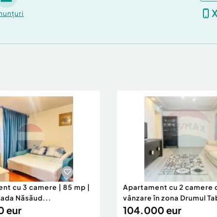
nunțuri
ouri solare, instalatie
 6kw)
 Aviz tehnic de racordare
pe care o întâlnești
directă la apă și la
cces și un debarcader
 potențial turistic și de
i puțin de o oră de
 a descoperi direct
nt cu 3 camere | 85 mp |
Apartament cu 2 camere 
, la Delta Neajlovului.
trada Năsăud...
vânzare în zona Drumul Ta
0 eur
104.000 eur