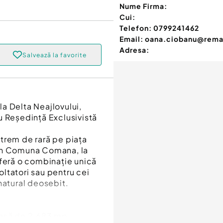
Nume Firma:
Cui:
Telefon:
0799241462
Email:
oana.ciobanu@rema
Adresa:
Salvează la favorite
a Delta Neajlovului,
u Reședință Exclusivistă
trem de rară pe piața
, în Comuna Comana, la
oferă o combinație unică
voltatori sau pentru cei
natural deosebit.
oasă de 2.683 mp,