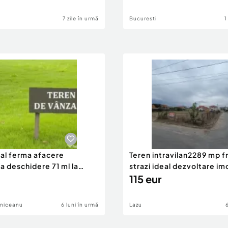
7 zile în urmă
Bucuresti
1
eal ferma afacere
Teren intravilan2289 mp fr
la deschidere 71 ml la
strazi ideal dezvoltare im
115 eur
lniceanu
6 luni în urmă
Lazu