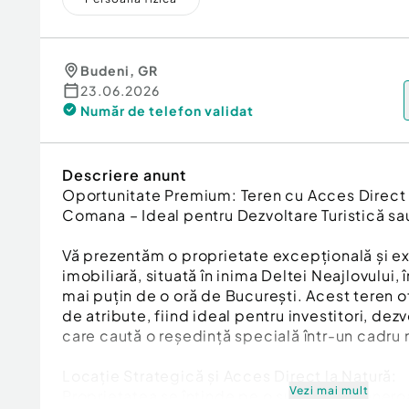
Budeni
,
GR
23.06.2026
Număr de telefon
validat
Descriere anunt
Oportunitate Premium: Teren cu Acces Direct l
Comana – Ideal pentru Dezvoltare Turistică sa
Vă prezentăm o proprietate excepțională și ex
imobiliară, situată în inima Deltei Neajlovului
mai puțin de o oră de București. Acest teren 
de atribute, fiind ideal pentru investitori, dez
care caută o reședință specială într-un cadru 
Locație Strategică și Acces Direct la Natură:
Vezi mai mult
Proprietatea se întinde pe o suprafață gener