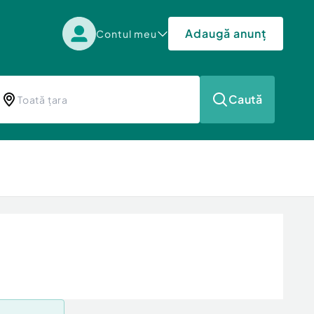
Adaugă anunț
Contul meu
Caută