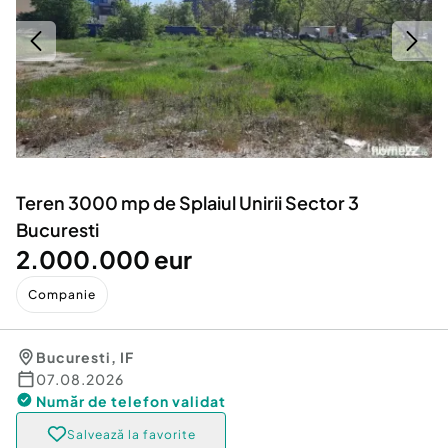
Locuri de munca
Utilaje agricole si industriale
Servicii
Piese auto si accesorii
Animale de companie
Dacia Duster
Afaceri și echipamente profesionale
Inchiriere Bunuri si Vehicule
Teren 3000 mp de Splaiul Unirii Sector 3
Bucuresti
2.000.000 eur
Companie
Bucuresti
,
IF
07.08.2026
Număr de telefon
validat
Salvează la favorite