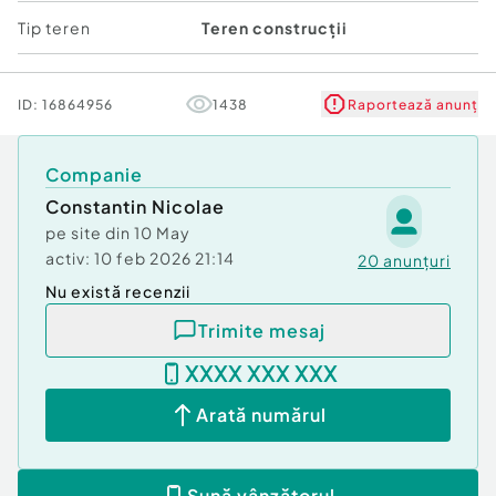
contactati. ...
Tip teren
Teren construcții
Comision cumpărător:
3%
ID:
16864956
1438
Raportează anunț
Companie
Constantin Nicolae
pe site din
10 May
activ:
10 feb 2026 21:14
20
anunțuri
Nu există recenzii
Trimite mesaj
XXXX XXX XXX
Arată numărul
Sună vânzătorul