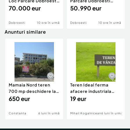
Loc Parcare Dobroesti
Parcare Dobroesti
Bucuresti Est
70.000 eur
Bucuresti Est
50.990 eur
Dobroesti
10 ore în urmă
Dobroesti
10 ore în urmă
Anunturi similare
Mamaia Nord teren
Teren Ideal ferma
700 mp deschidere la
afacere industriala
D24 si D25
650 eur
deschidere 71 ml la
19 eur
DN2A
Constanta
6 luni în urmă
Mihail Kogalniceanu
6 luni în urmă