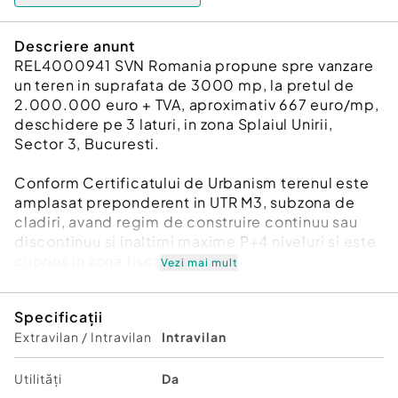
Descriere anunt
REL4000941 SVN Romania propune spre vanzare
un teren in suprafata de 3000 mp, la pretul de
2.000.000 euro + TVA, aproximativ 667 euro/mp,
deschidere pe 3 laturi, in zona Splaiul Unirii,
Sector 3, Bucuresti.
Conform Certificatului de Urbanism terenul este
amplasat preponderent in UTR M3, subzona de
cladiri, avand regim de construire continuu sau
discontinuu si inaltimi maxime P+4 niveluri si este
cuprins in zona fiscala A.
Vezi mai mult
POT maxim 60% cu posibilitatea acoperiri
Specificații
restului terenului in proportie de 75% cu cladiri de
Extravilan / Intravilan
Intravilan
maxim 2 niveluri (8 metri), CUT maxim 2.5 mp ADC
/ mp.
Utilități
Da
Pentru mai multe detalii, va rugam sa ne