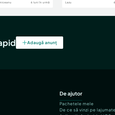
lniceanu
6 luni în urmă
Lazu
rapid
Adaugă anunț
De ajutor
Pachetele mele
De ce să vinzi pe lajumat