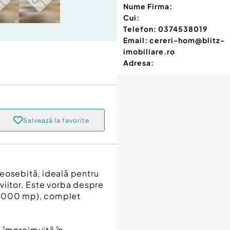
Nume Firma:
Cui:
Telefon:
0374538019
Email:
cereri-hom@blitz-
imobiliare.ro
Adresa:
Salvează la favorite
eosebită, ideală pentru
e viitor. Este vorba despre
 (5,000 mp), complet
d împrejmuită în