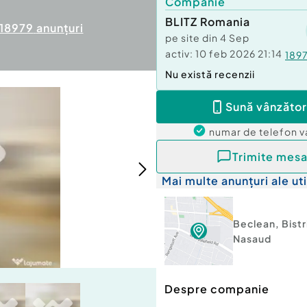
Companie
BLITZ Romania
18979
anunțuri
pe site din
4 Sep
activ:
10 feb 2026 21:14
189
Nu există recenzii
Sună vânzător
numar de telefon
v
Trimite mesa
Mai multe anunțuri ale uti
Beclean
,
Bistr
Nasaud
Despre companie