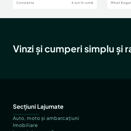
Constanta
6 luni în urmă
Mihail Koga
Vinzi și cumperi simplu și 
Secțiuni Lajumate
Auto, moto și ambarcațiuni
Imobiliare