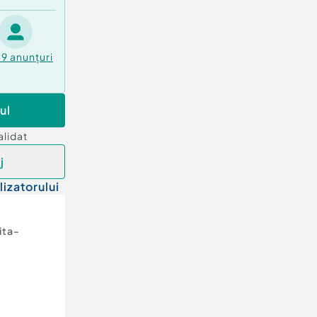
79
anunțuri
ul
alidat
j
lizatorului
ita-