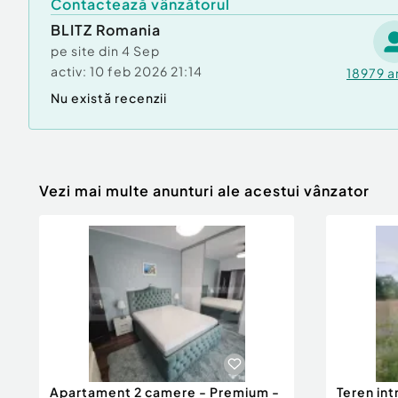
Contactează vânzătorul
De ce merită să vezi această proprietate?
BLITZ Romania
Este proprietatea „la cheie” pentru oricine îș
aglomerația urbană, având deja utilități, o mică
pe site din
4 Sep
complet dezvoltată.
activ:
10 feb 2026 21:14
18979
a
Nu există recenzii
Pentru detalii suplimentare și pentru a program
să ne contactați!
Cod ofertă / ID BLITZ: P152016
Id intern: P152016
Vezi mai multe anunturi ale acestui vânzator
Apartament 2 camere - Premium -
Teren int