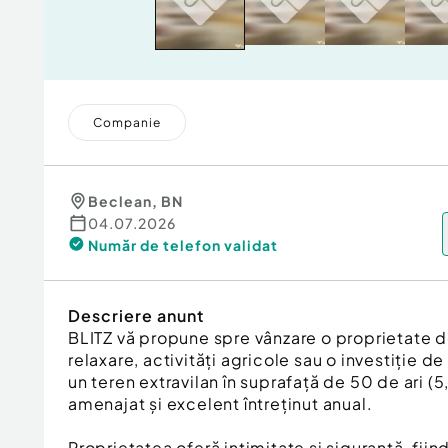
Companie
Beclean
,
BN
04.07.2026
Număr de telefon
validat
Descriere anunt
BLITZ vă propune spre vânzare o proprietate d
relaxare, activități agricole sau o investiție d
un teren extravilan în suprafață de 50 de ari
amenajat și excelent întreținut anual.
Proprietatea oferă intimitate și siguranță, fiin