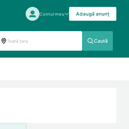
Adaugă anunț
Contul meu
Caută