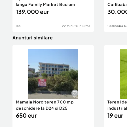
langa Family Market Bucium
Carlibaba
139.000 eur
30.000
Iasi
22 minute în urmă
Carlibaba 
Anunturi similare
Mamaia Nord teren 700 mp
Teren Id
deschidere la D24 si D25
industria
650 eur
DN2A
19 eur