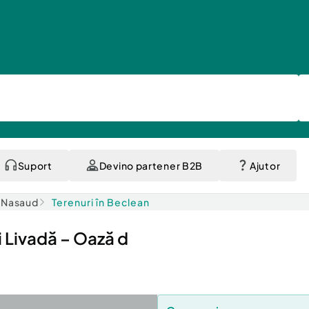
Suport
Devino partener B2B
Ajutor
a-Nasaud
Terenuri în Beclean
și Livadă – Oază d