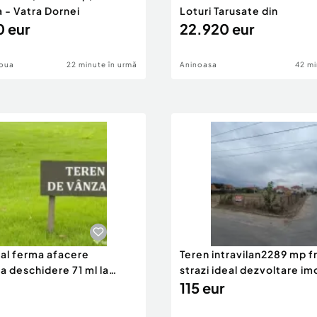
 - Vatra Dornei
Loturi Tarusate din
 eur
22.920 eur
Noua
22 minute în urmă
Aninoasa
42 mi
eal ferma afacere
Teren intravilan2289 mp fr
la deschidere 71 ml la
strazi ideal dezvoltare im
115 eur