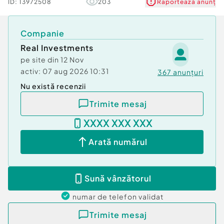
ID:
13972508
203
Raportează anunț
Companie
Real Investments
pe site din
12 Nov
activ:
07 aug 2026 10:31
367
anunțuri
Nu există recenzii
Trimite mesaj
XXXX XXX XXX
Arată numărul
Sună vânzătorul
numar de telefon
validat
Trimite mesaj