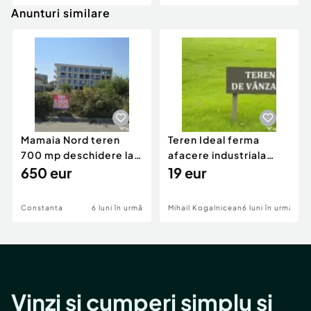
Anunturi similare
Mamaia Nord teren
Teren Ideal ferma
700 mp deschidere la
afacere industriala
D24 si D25
650 eur
deschidere 71 ml la
19 eur
DN2A
Constanta
6 luni în urmă
Mihail Kogalniceanu
6 luni în urmă
Vinzi și cumperi simplu și