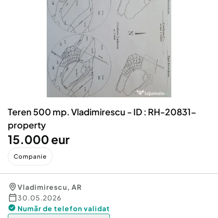
Locuri de munca
Utilaje agricole si industriale
Servicii
Piese auto si accesorii
Animale de companie
Dacia Duster
Afaceri și echipamente profesionale
Inchiriere Bunuri si Vehicule
Teren 500 mp. Vladimirescu - ID : RH-20831-
property
15.000 eur
Companie
Vladimirescu
,
AR
30.05.2026
Număr de telefon
validat