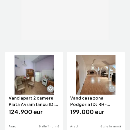
Vand apart 2 camere
Vand casa zona
Piata Avram Iancu ID:
Podgoria ID: RH-
RH-45526-property
124.900 eur
45502-property
199.000 eur
Arad
8 zile în urmă
Arad
8 zile în urmă