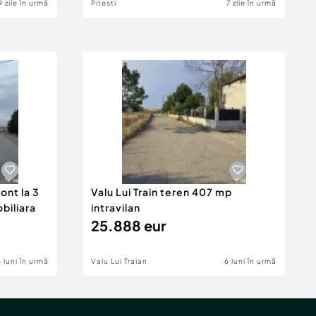
9 zile în urmă
Pitesti
7 zile în urmă
ont la 3
Valu Lui Train teren 407 mp
obiliara
intravilan
25.888 eur
6 luni în urmă
Valu Lui Traian
6 luni în urmă