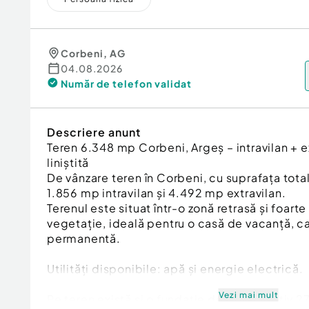
Corbeni
,
AG
04.08.2026
Număr de telefon
validat
Descriere anunt
Teren 6.348 mp Corbeni, Argeș – intravilan + ext
liniștită
De vânzare teren în Corbeni, cu suprafața tota
1.856 mp intravilan și 4.492 mp extravilan.
Terenul este situat într-o zonă retrasă și foarte 
vegetație, ideală pentru o casă de vacanță, c
permanentă.
Utilități disponibile: apă și energie electrică.
Vezi mai mult
Pe teren există și o fundație de aproximativ 2