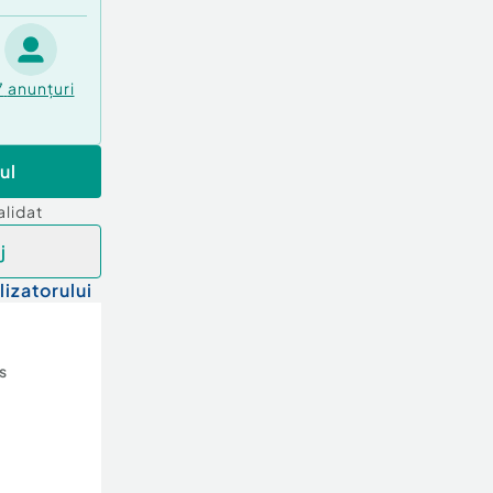
7
anunțuri
ul
alidat
j
lizatorului
s