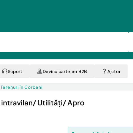
Suport
Devino partener B2B
Ajutor
Terenuri în Corbeni
travilan/ Utilități/ Apro