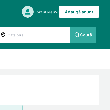
Adaugă anunț
Contul meu
Caută