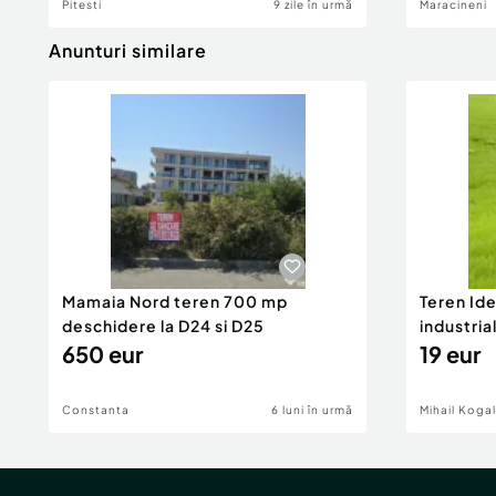
Pitesti
9 zile în urmă
Maracineni
Anunturi similare
Mamaia Nord teren 700 mp
Teren Id
deschidere la D24 si D25
industria
650 eur
DN2A
19 eur
Constanta
6 luni în urmă
Mihail Koga