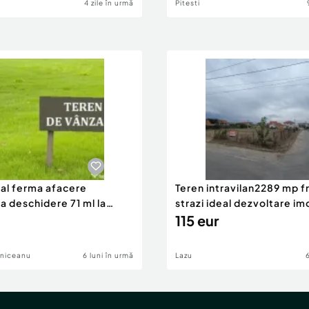
4 zile în urmă
Pitesti
eal ferma afacere
Teren intravilan2289 mp fr
la deschidere 71 ml la
strazi ideal dezvoltare im
115 eur
lniceanu
6 luni în urmă
Lazu