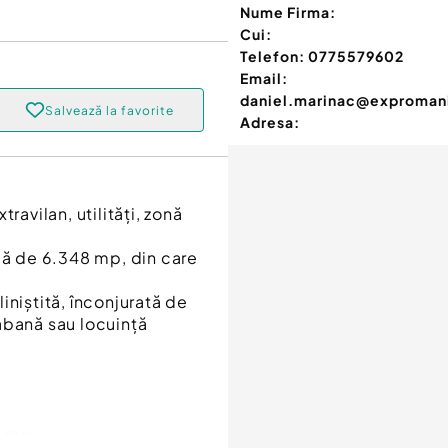
Nume Firma:
Cui:
Telefon:
0775579602
Email:
daniel.marinac@exproman
Salvează la favorite
Adresa:
ravilan, utilități, zonă
lă de 6.348 mp, din care
liniștită, înconjurată de
abană sau locuință
7 mp.