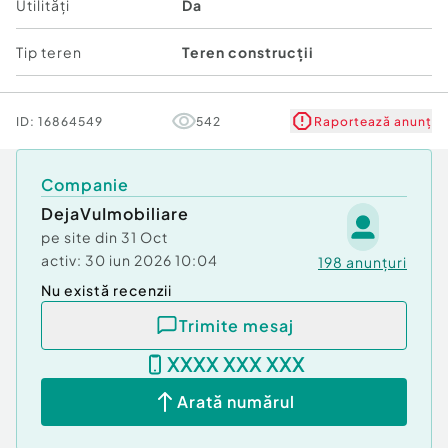
Utilități
Da
Tip teren
Teren construcții
ID:
16864549
542
Raportează anunț
Companie
DejaVuImobiliare
pe site din
31 Oct
activ:
30 iun 2026 10:04
198
anunțuri
Nu există recenzii
Trimite mesaj
XXXX XXX XXX
Arată numărul