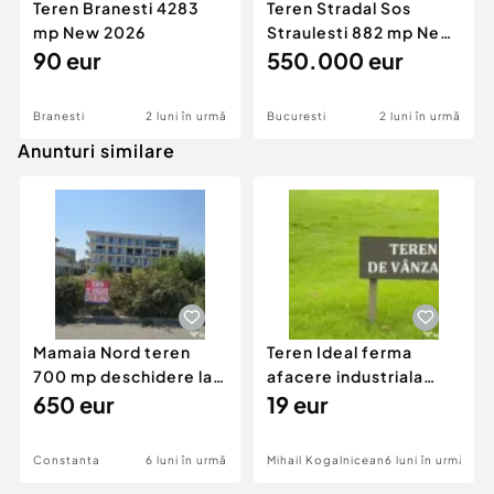
Teren Branesti 4283
Teren Stradal Sos
mp New 2026
Straulesti 882 mp New
90 eur
2026
550.000 eur
Branesti
2 luni în urmă
Bucuresti
2 luni în urmă
Anunturi similare
Mamaia Nord teren
Teren Ideal ferma
700 mp deschidere la
afacere industriala
D24 si D25
650 eur
deschidere 71 ml la
19 eur
DN2A
Constanta
6 luni în urmă
Mihail Kogalniceanu
6 luni în urmă