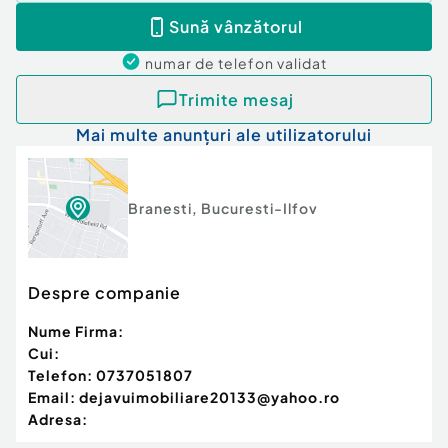
Sună vânzătorul
numar de telefon
validat
Trimite mesaj
Mai multe anunțuri ale utilizatorului
Branesti
,
Bucuresti-Ilfov
Despre companie
Nume Firma:
Cui:
Telefon:
0737051807
Email:
dejavuimobiliare20133@yahoo.ro
Adresa: