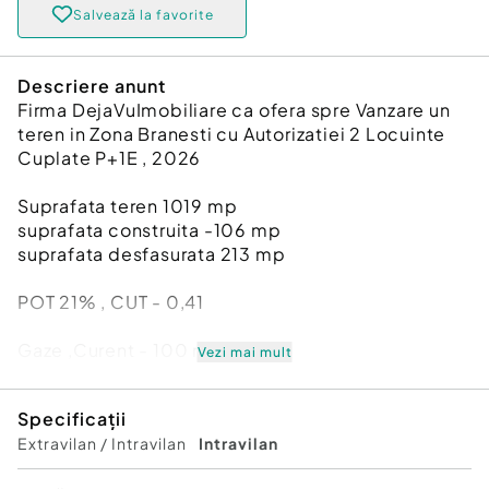
Salvează la favorite
Descriere anunt
Firma DejaVuImobiliare ca ofera spre Vanzare un
teren in Zona Branesti cu Autorizatiei 2 Locuinte
Cuplate P+1E , 2026
Suprafata teren 1019 mp
suprafata construita -106 mp
suprafata desfasurata 213 mp
POT 21% , CUT - 0,41
Gaze ,Curent - 100 metri
Vezi mai mult
Contact Non Stop
Specificații
Extravilan / Intravilan
Intravilan
Comision cumpărător:
3%