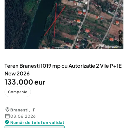
Locuri de munca
Utilaje agricole si industriale
Servicii
Piese auto si accesorii
Animale de companie
Dacia Duster
Afaceri și echipamente profesionale
Inchiriere Bunuri si Vehicule
Teren Branesti 1019 mp cu Autorizatie 2 Vile P+1E
New 2026
133.000 eur
Companie
Branesti
,
IF
08.06.2026
Număr de telefon
validat