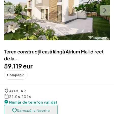
Locuri de munca
Utilaje agricole si industriale
Servicii
Piese auto si accesorii
Animale de companie
Dacia Duster
Afaceri și echipamente profesionale
Inchiriere Bunuri si Vehicule
Teren construcții casă lângă Atrium Mall direct
de la...
59.119 eur
Companie
Arad
,
AR
22.06.2026
Număr de telefon
validat
Salvează la favorite