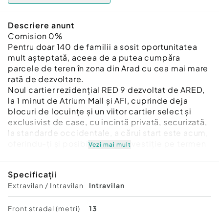
Descriere anunt
Comision 0%
Pentru doar 140 de familii a sosit oportunitatea
mult așteptată, aceea de a putea cumpăra
parcele de teren în zona din Arad cu cea mai mare
rată de dezvoltare.
Noul cartier rezidențial RED 9 dezvoltat de ARED,
la 1 minut de Atrium Mall și AFI, cuprinde deja
blocuri de locuințe și un viitor cartier select și
exclusivist de case, cu incintă privată, securizată,
la standarde occidentale, a cărui start este acum,
oferindu-ți și posibilitate de investiție pe termen
Vezi mai mult
mediu-lung.
Specificații
În noul cartier urmează a fi construite zone verzi cu
Extravilan / Intravilan
Intravilan
parcuri și un teren multisport (Fotbal, tenis,
baschet, volei) + piste de alergat și pentru
bicicletă, precum și alte zone comerciale *ca
Front stradal (metri)
13
model de organizare avem un cartier din