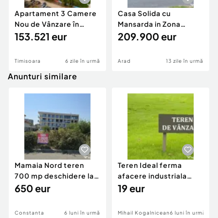
Apartament 3 Camere
Casa Solida cu
Nou de Vânzare în
Mansarda in Zona
Ansamblul X City,...
153.521 eur
Excelenta Parneava
209.900 eur
Timisoara
6 zile în urmă
Arad
13 zile în urmă
Anunturi similare
Mamaia Nord teren
Teren Ideal ferma
700 mp deschidere la
afacere industriala
D24 si D25
650 eur
deschidere 71 ml la
19 eur
DN2A
Constanta
6 luni în urmă
Mihail Kogalniceanu
6 luni în urmă