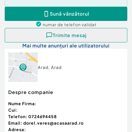
Sună vânzătorul
numar de telefon
validat
Trimite mesaj
Mai multe anunțuri ale utilizatorului
Arad
,
Arad
Despre companie
Nume Firma:
Cui:
Telefon:
0724694458
Email:
dorel.veres@acasaarad.ro
Adresa: