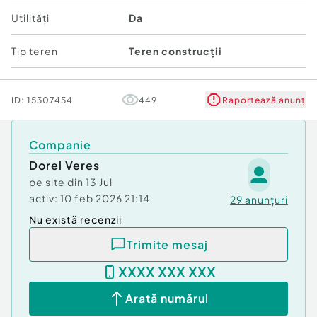
Budapesta*
Utilități
Da
Visul tău de a locui la casă într-un cartier select, în
incintă privată, cu acces controlat prin bariere și
Tip teren
Teren construcții
paznic este la un telefon distanță, sună-mă la
0724694458 Dorel Vereș consultant imobiliar
Acasă Arad/ARED Birou Centru Bdul Decebal 2.
ID:
15307454
449
Raportează anunț
Companie
Dorel Veres
pe site din
13 Jul
activ:
10 feb 2026 21:14
29
anunțuri
Nu există recenzii
Trimite mesaj
XXXX XXX XXX
Arată numărul