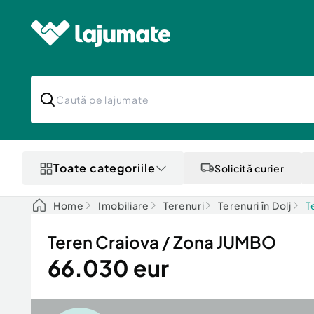
Toate categoriile
Solicită curier
Home
Imobiliare
Terenuri
Terenuri în Dolj
T
Teren Craiova / Zona JUMBO
66.030 eur