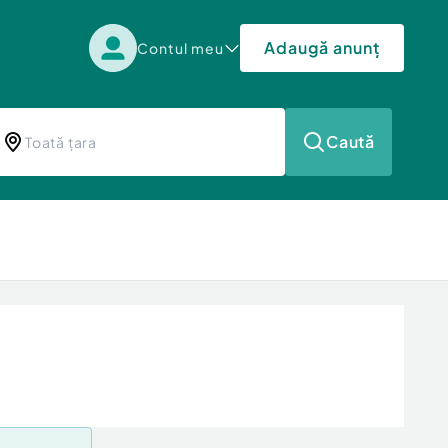
Adaugă anunț
Contul meu
Caută