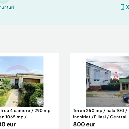
nunțuri
lă cu 4 camere / 290 mp
Teren 250 mp / hala 100 /
ren 1065 mp /...
inchiriat /Filiasi / Central
0 eur
800 eur