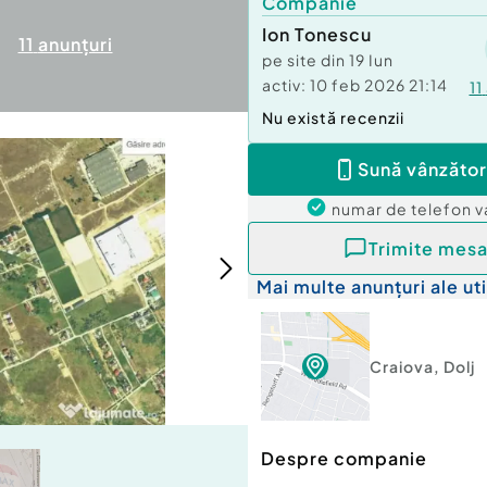
Companie
Ion Tonescu
11
anunțuri
pe site din
19 Iun
activ:
10 feb 2026 21:14
11
Nu există recenzii
Sună vânzător
numar de telefon
v
Trimite mesa
Mai multe anunțuri ale uti
Craiova
,
Dolj
Despre companie