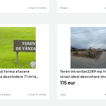
2 luni în urmă
Filiasi
eal ferma afacere
Teren intravilan2289 mp fr
la deschidere 71 ml la
strazi ideal dezvoltare im
115 eur
lniceanu
6 luni în urmă
Lazu