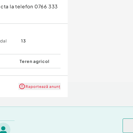
acta la telefon 0766 333
adal
13
Teren agricol
Raportează anunț