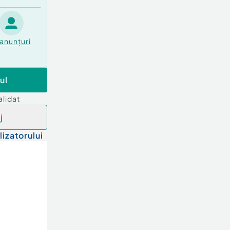
anunțuri
ul
alidat
j
lizatorului