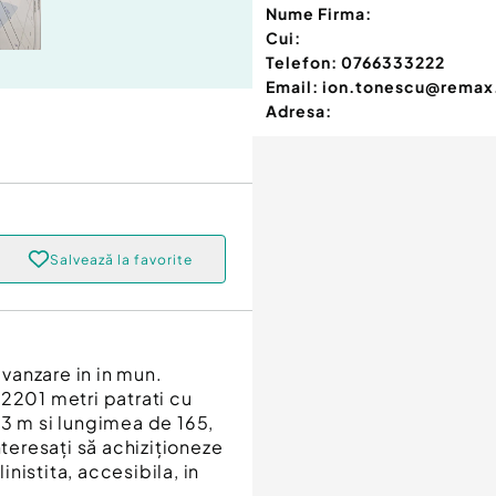
Nume Firma:
Cui:
Telefon:
0766333222
Email:
ion.tonescu@remax
Adresa:
Salvează la favorite
vanzare in in mun.
 2201 metri patrati cu
13 m si lungimea de 165,
nteresați să achiziționeze
inistita, accesibila, in