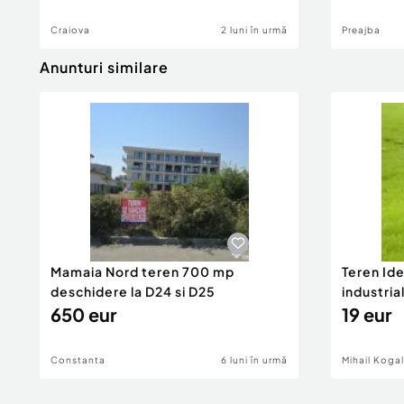
Craiova
2 luni în urmă
Preajba
Anunturi similare
Mamaia Nord teren 700 mp
Teren Id
deschidere la D24 si D25
industria
650 eur
DN2A
19 eur
Constanta
6 luni în urmă
Mihail Koga