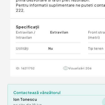
Pentru informatii suplimentare ne puteti cont
222.
Specificații
Extravilan /
Extravilan
Front str
Intravilan
(metri)
Utilități
Nu
Tip teren
ID:
16211752
Vizualizări:
206
Contactează vânzătorul
Ion Tonescu
pe site din
19 Jun