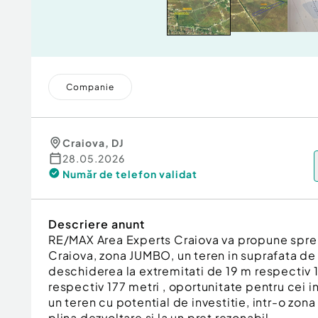
Companie
Craiova
,
DJ
28.05.2026
Număr de telefon
validat
Descriere anunt
RE/MAX Area Experts Craiova va propune spre 
Craiova, zona JUMBO, un teren in suprafata de
deschiderea la extremitati de 19 m respectiv 
respectiv 177 metri , oportunitate pentru cei i
un teren cu potential de investitie, intr-o zona l
plina dezvoltare si la un pret rezonabil.