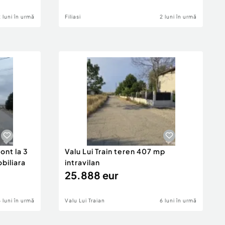
2 luni în urmă
Filiasi
2 luni în urmă
ont la 3
Valu Lui Train teren 407 mp
obiliara
intravilan
25.888 eur
6 luni în urmă
Valu Lui Traian
6 luni în urmă