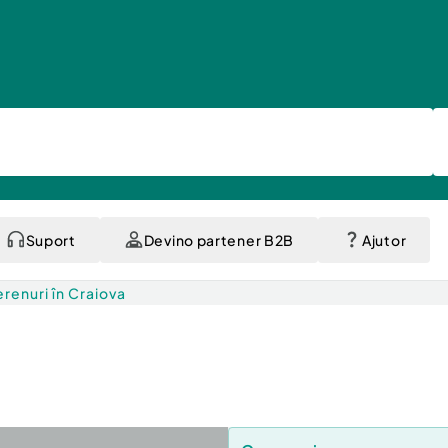
Suport
Devino partener B2B
Ajutor
erenuri în Craiova