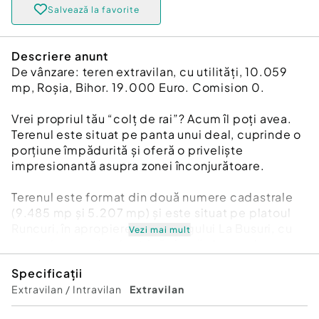
Salvează la favorite
Descriere anunt
De vânzare: teren extravilan, cu utilități, 10.059
mp, Roșia, Bihor. 19.000 Euro. Comision 0.
Vrei propriul tău “colț de rai”? Acum îl poți avea.
Terenul este situat pe panta unui deal, cuprinde o
porțiune împădurită și oferă o priveliște
impresionantă asupra zonei înconjurătoare.
Terenul este format din două numere cadastrale
(9.485 mp și 5.207 mp) și este situat pe platoul
Runcuri, în apropierea campingului La Busuri, cu
Vezi mai mult
acces la energie electrică și apă. Accesul este
facil, cu autoturism. Distanța aproximativă, din
Specificații
Oradea: 55 km.
Extravilan / Intravilan
Extravilan
Obiective turistice în apropiere: La Busuri Camp,