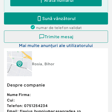
Arată numărul
Sună vânzătorul
numar de telefon
validat
Trimite mesaj
Mai multe anunțuri ale utilizatorului
Rosia
,
Bihor
Despre companie
Nume Firma:
Cui:
Telefon:
0751254234
Email:
flavius.bunoiu@acasaoradea.ro