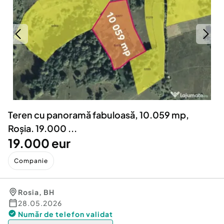
Locuri de munca
Utilaje agricole si industriale
Servicii
Piese auto si accesorii
Animale de companie
Dacia Duster
Afaceri și echipamente profesionale
Inchiriere Bunuri si Vehicule
Teren cu panoramă fabuloasă, 10.059 mp,
Roșia. 19.000 ...
19.000 eur
Companie
Rosia
,
BH
28.05.2026
Număr de telefon
validat