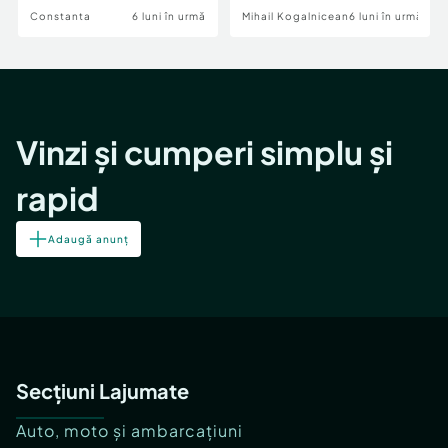
Constanta
6 luni în urmă
Mihail Kogalniceanu
6 luni în urmă
Vinzi și cumperi simplu și
rapid
Adaugă anunț
Secțiuni Lajumate
Auto, moto și ambarcațiuni