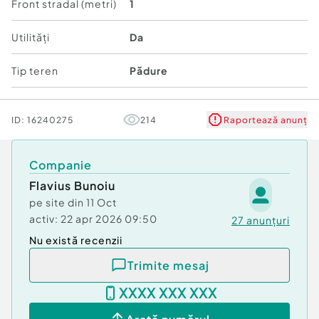
Cheile Cuților, Peștera cu Cristale (Mina Farcu).
Front stradal (metri)
1
Utilități
Da
Tip teren
Pădure
ID:
16240275
214
Raportează anunț
Companie
Flavius Bunoiu
pe site din
11 Oct
activ:
22 apr 2026 09:50
27
anunțuri
Nu există recenzii
Trimite mesaj
XXXX XXX XXX