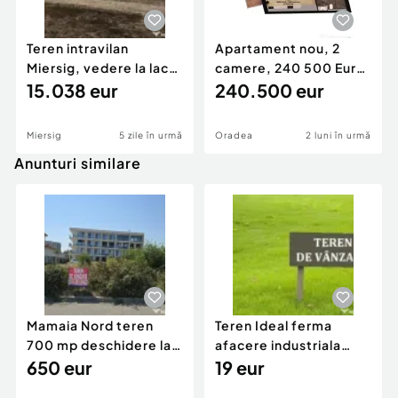
Teren intravilan
Apartament nou, 2
Miersig, vedere la lac.
camere, 240 500 Euro.
12,5 E/mp neg. C...
15.038 eur
Comision 0.
240.500 eur
Miersig
5 zile în urmă
Oradea
2 luni în urmă
Anunturi similare
Mamaia Nord teren
Teren Ideal ferma
700 mp deschidere la
afacere industriala
D24 si D25
650 eur
deschidere 71 ml la
19 eur
DN2A