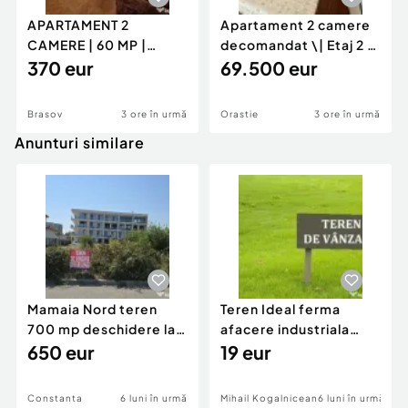
APARTAMENT 2
Apartament 2 camere
CAMERE | 60 MP |
decomandat \| Etaj 2 \|
GENERAL MOCIULSCHI
370 eur
50 mp \+ 8 mp ba
69.500 eur
| BALCON DE
Brasov
3 ore în urmă
Orastie
3 ore în urmă
Anunturi similare
Mamaia Nord teren
Teren Ideal ferma
700 mp deschidere la
afacere industriala
D24 si D25
650 eur
deschidere 71 ml la
19 eur
DN2A
Constanta
6 luni în urmă
Mihail Kogalniceanu
6 luni în urmă