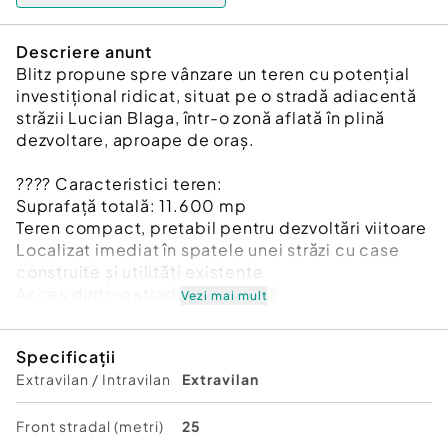
Descriere anunt
Blitz propune spre vânzare un teren cu potențial
investițional ridicat, situat pe o stradă adiacentă
străzii Lucian Blaga, într-o zonă aflată în plină
dezvoltare, aproape de oraș.
???? Caracteristici teren:
Suprafață totală: 11.600 mp
Teren compact, pretabil pentru dezvoltări viitoare
Localizat imediat în spatele unei străzi cu case
construite și utilități existente
Acces dintr-o stradă secundară
Vezi mai mult
???? Avantaje cheie:
Specificații
Preț mult sub media zonei, reprezentând o
Extravilan / Intravilan
Extravilan
excelentă oportunitate de investiție
Zonă în expansiune, cu potențial ridicat de
urbanizare
Front stradal (metri)
25
Apropiere de oraș și de infrastructura existentă