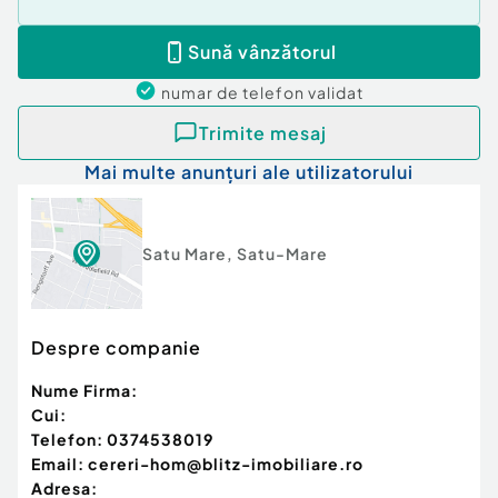
Sună vânzătorul
numar de telefon
validat
Trimite mesaj
Mai multe anunțuri ale utilizatorului
Satu Mare
,
Satu-Mare
Despre companie
Nume Firma:
Cui:
Telefon:
0374538019
Email:
cereri-hom@blitz-imobiliare.ro
Adresa: