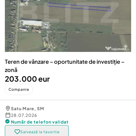
Locuri de munca
Utilaje agricole si industriale
Servicii
Piese auto si accesorii
Animale de companie
Dacia Duster
Afaceri și echipamente profesionale
Inchiriere Bunuri si Vehicule
Teren de vânzare – oportunitate de investiție –
zonă
203.000 eur
Companie
Satu Mare
,
SM
28.07.2026
Număr de telefon
validat
Salvează la favorite