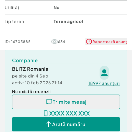
Ideal pentru dezvoltare rezidențială pe termen
Utilități
Nu
mediu sau lung
Tip teren
Teren agricol
???? Potrivit pentru:
investitori
dezvoltatori imobiliari
ID:
16703885
634
Raportează anunț
parcelare ulterioară
proiecte rezidențiale sau mixte
Această proprietate oferă o poziționare
Companie
strategică, combinând liniștea unei străzi
BLITZ Romania
adiacente cu avantajele proximității față de oraș
pe site din
4 Sep
și utilități.
activ:
10 feb 2026 21:14
18997
anunțuri
???? Pentru detalii suplimentare, documentație
Nu există recenzii
sau stabilirea unei vizionări, vă stăm la dispoziție.
Trimite mesaj
Cod ofertă / ID BLITZ: P160513
Id intern: P160513
XXXX XXX XXX
Arată numărul