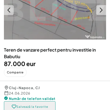
Locuri de munca
Utilaje agricole si industriale
Servicii
Piese auto si accesorii
Animale de companie
Dacia Duster
Afaceri și echipamente profesionale
Inchiriere Bunuri si Vehicule
Teren de vanzare perfect pentru investitie in
Babutiu
87.000 eur
Companie
Cluj-Napoca
,
CJ
24.06.2026
Număr de telefon
validat
Salvează la favorite