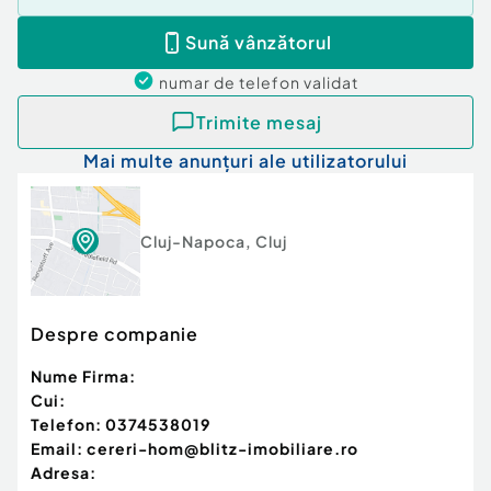
Sună vânzătorul
numar de telefon
validat
Trimite mesaj
Mai multe anunțuri ale utilizatorului
Cluj-Napoca
,
Cluj
Despre companie
Nume Firma:
Cui:
Telefon:
0374538019
Email:
cereri-hom@blitz-imobiliare.ro
Adresa: