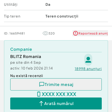
Utilități
Da
Tip teren
Teren construcții
ID:
16659481
320
Raportează anunț
Companie
BLITZ Romania
pe site din
4 Sep
activ:
10 feb 2026 21:14
18998
anunțuri
Nu există recenzii
Trimite mesaj
XXXX XXX XXX
Arată numărul