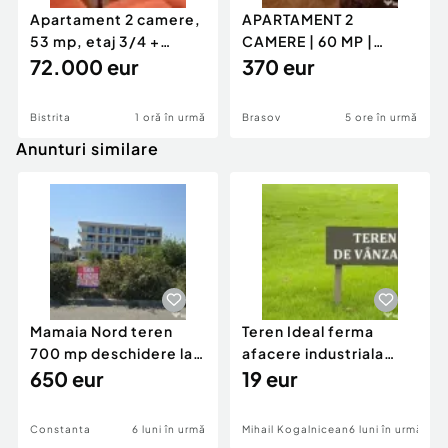
Apartament 2 camere,
APARTAMENT 2
53 mp, etaj 3/4 +
CAMERE | 60 MP |
parcare acoperită |
72.000 eur
GENERAL MOCIULSCHI
370 eur
| BALCON DE
Bistrita
1 oră în urmă
Brasov
5 ore în urmă
Anunturi similare
Mamaia Nord teren
Teren Ideal ferma
700 mp deschidere la
afacere industriala
D24 si D25
650 eur
deschidere 71 ml la
19 eur
DN2A
Constanta
6 luni în urmă
Mihail Kogalniceanu
6 luni în urmă