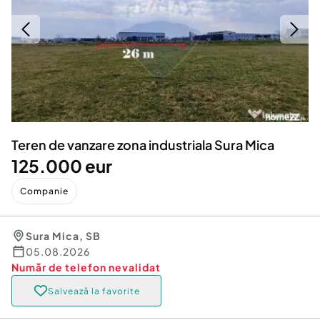
Locuri de munca
Utilaje agricole si industriale
Servicii
Piese auto si accesorii
Animale de companie
Dacia Duster
Afaceri și echipamente profesionale
Inchiriere Bunuri si Vehicule
Teren de vanzare zona industriala Sura Mica
125.000 eur
Companie
Sura Mica
,
SB
05.08.2026
Număr de telefon
nevalidat
Salvează la favorite