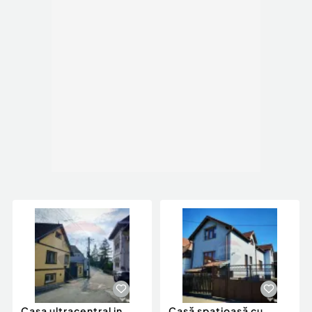
Pentru mai multe detalii sau informatii
suplimentare, nu ezitati sa ne contactati.
Casa ultracentral in
Casă spațioasă cu