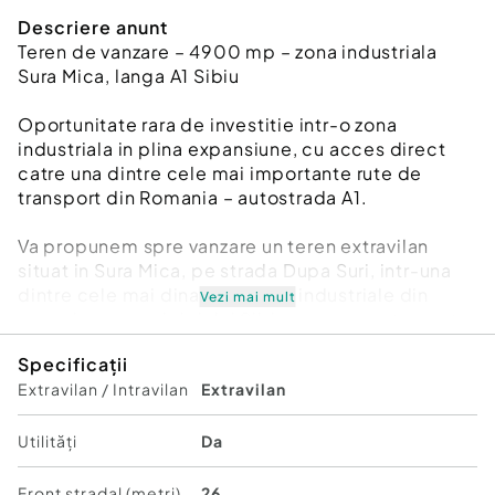
Descriere anunt
Teren de vanzare – 4900 mp – zona industriala
Sura Mica, langa A1 Sibiu
Oportunitate rara de investitie intr-o zona
industriala in plina expansiune, cu acces direct
catre una dintre cele mai importante rute de
transport din Romania – autostrada A1.
Va propunem spre vanzare un teren extravilan
situat in Sura Mica, pe strada Dupa Suri, intr-una
dintre cele mai dinamice zone industriale din
Vezi mai mult
apropierea municipiului Sibiu, recunoscuta pentru
dezvoltarea accelerata si interesul crescut al
Specificații
investitorilor din domeniul logistic si industrial.
Extravilan / Intravilan
Extravilan
Zona Sura Mica a devenit in ultimii ani un punct
strategic pentru companii datorita conectivitatii
Utilități
Da
excelente, accesului rapid catre autostrada si
proximitatii fata de Sibiu, oferind conditii ideale
Front stradal (metri)
26