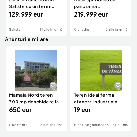
Saliste cu un teren
panoramă
generos de 1757 mp
129.999 eur
superbă+garsonieră
219.999 eur
separ...
Saliste
17 zile în urmă
Cisnadie
3 zile în urmă
Anunturi similare
Mamaia Nord teren
Teren Ideal ferma
700 mp deschidere la
afacere industriala
D24 si D25
650 eur
deschidere 71 ml la
19 eur
DN2A
Constanta
6 luni în urmă
Mihail Kogalniceanu
6 luni în urmă